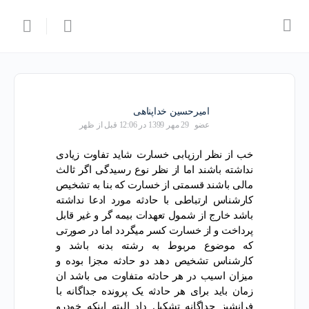
امیرحسین خداپناهی
عضو
29 مهر 1399 در 12:06 قبل از ظهر
خب از نظر ارزیابی خسارت شاید تفاوت زیادی
نداشته باشند اما از نظر نوع رسیدگی اگر ثالث
مالی باشند قسمتی از خسارت که بنا به تشخیص
کارشناس ارتباطی با حادثه مورد ادعا نداشته
باشد خارج از شمول تعهدات بیمه گر و غیر قابل
پرداخت و از خسارت کسر میگردد اما در صورتی
که موضوع مربوط به رشته بدنه باشد و
کارشناس تشخیص دهد دو حادثه مجزا بوده و
میزان اسیب در هر حادثه متفاوت می باشد ان
زمان باید برای هر حادثه یک پرونده جداگانه با
فرانشیز جداگانه تشکیل داد البته اینکه خودرو