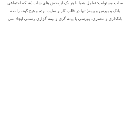
سلب مسئولیت: تعامل شما با هر یک از بخش های شاب (شبکه اجتماعی
بانک و بورس و بیمه) تنها در قالب کاربر سایت بوده و هیچ گونه رابطه
بانکداری و مشتری، بورسی یا بیمه گری و بیمه گزاری رسمی ایجاد نمی
کند. بسته به سرویسی که درحال استفاده می باشید، ممکن است امکان
تماس شما با یک متخصص فراهم شود اما این هم به معنای ایجاد رابطه
رسمی و قراردادی بین شما و ایشان و یا سایت نخواهد بود. پاسخ ها و
مقالاتی که پیرامون موضوعات بیمه ای در سایت مطرح می شود به
معنای مشاوره نبوده و نیاز است هر کاربر تحقیقات و مشاوره های لازم را
شخصا انجام دهد. استفاده شما از سایت به معنای پذیرش سیاست های
حریم خصوصی و سایر قوانین می باشد. © 1405 - شبکه اجتماعی بانک و
بورس و بیمه (شاب)
سیاست حریم خصوصی
آیین بهره مندی از شاب
درباره ما
تماس با ما
ما را در شبکه های اجتماعی دنبال کنید