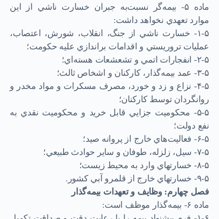
ماده ۵- بيمه‌گر نسبت‌به جبران خسارت ناشي از این
موارد تعهدي نخواهد داشت:
۱-۵- خسارت ناشي از جنگ، انقلاب، شورش، اعتصاب،
عمليات تروريستي و اقدامات براندازي عليه حكومت؛
۲-۵- انفجارات اتمي و تشعشعات هسته‌اي؛
۳-۵- عمد بيمه‌گذار، كاركنان و اشخاص ثالث؛
۴-۵- نزاع و زد و خورد، مصرف مسكرات و مواد مخدر و
روانگردان توسط كاركنان؛
۵-۵- محكوميت جزايي قابل خريد و محكوميت نقدي به
نفع دولت؛
۶-۵- فعاليت‌هاي خارج از پروانه صيد؛
۷-۵- سيل، زلزله، طوفان و ساير حوادث طبيعي؛
۸-۵- خسارت­هاي وارد به محيط زيست؛
۹-۵- خسارت­هاي خارج از قلمرو آبي كشور.
فصل چهارم: وظايف و تعهدات بيمه‌گذار
ماده ۶- بيمه‌گذار موظف است:
۱-۶- فرم پيشنهاد بيمه را با رعايت دقت و صداقت تكميل