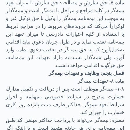
ماده ۷- حق سازش و مصالحه: حق سازش تا ميزان تعهد
بيمه‌گر در كليه مراجع و مراحل با بيمه‌گر است و بيمه‌گذار
به موجب اين بيمه‌نامه بيمه‌گر را وكيل با حق توكيل غير و
لوكراراً مي‌کند كه پرونده‌هاي مربوط را در مراجع ذيربط
با استفاده از كليه اختيارات دادرسي تا ميزان تعهد اين
بيمه‌نامه تعقيب نمايد و در طول جريان دعوي نبايد اقدامي
به‌عمل‌آورد كه به حق بيمه‌گر در تعقيب دعوي لطمه وارد
آورد، ولي بيمه‌گذار نسبت‌به مازاد تعهدات اين بيمه‌نامه،
حق هرگونه اقدامي خواهد داشت.
فصل پنجم: وظايف و تعهدات بيمه‌گر
ماده ۸- تعهدات بيمه‌گر
۱-۸- بيمه‌گر موظف است پس از دريافت و تكميل مدارك
خسارت مندرج در شرايط خصوصي بيمه­نامه و احراز
شرايط تعهد بيمه­گر، حداكثر ظرف مدت پانزده روز كاري
خسارت را جبران کند.
تبصره: بيمه‌گر مي‌تواند با پرداخت حداكثر مبلغي كه طبق
اين بيمه‌نامه براي هر حادثه متعهد است و يا اينكه اگر