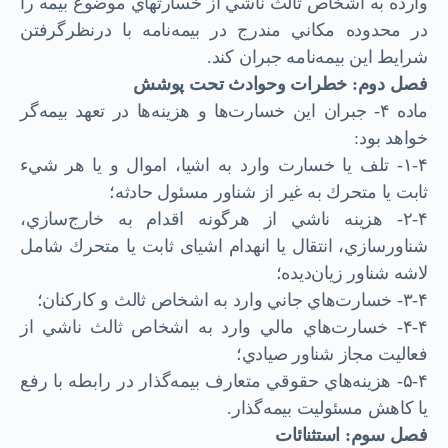
وارده به اشخاص ثالث ناشي از خسارت­هاي موضوع بيمه را
در محدوده مكاني مندرج در بيمه‌نامه با در‌نظر‌گرفتن
شرايط اين بيمه‌نامه جبران کند.
فصل دوم: خطرات وحوادث تحت پوشش
ماده ۴- جبران این خسارت‌ها و هزينه‌ها در تعهد بيمه‌گر
خواهد بود:
۱-۴- تلف يا خسارت وارد به اشيا، اموال و يا هر شيء
ثابت يا متحرك به غير از شناور مسئول حادثه؛
۲-۴- هزينه ناشي از هر‌گونه اقدام به خارج‌سازي،
شناورسازي، انتقال يا انهدام اشيای ثابت يا متحرك شامل
لاشه شناور زيان‌ديده؛
۳-۴- خسارت‌هاي جاني وارد به اشخاص ثالث و كاركنان؛
۴-۴- خسارت‌هاي مالي وارد به اشخاص ثالث ناشي از
فعاليت مجاز شناور صيادي؛
۵-۴- هزينه‌هاي حقوقي متعارف بيمه‌گذار در رابطه با رفع
يا كاهش مسئوليت بيمه‌گذار.
فصل سوم: استثنائات