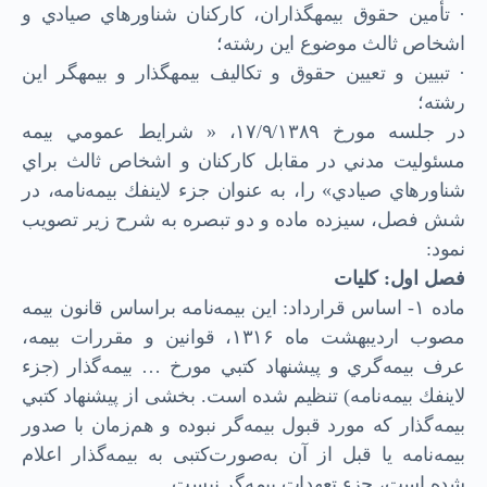
· تأمين حقوق بيمه­گذاران، كاركنان شناورهاي صيادي و
اشخاص ثالث موضوع اين رشته؛
· تبيين و تعيين حقوق و تكاليف بيمه­گذار و بيمه­گر اين
رشته؛
در جلسه مورخ ۱۷/۹/۱۳۸۹، « شرايط عمومي بيمه
مسئوليت مدني در مقابل كاركنان و اشخاص ثالث براي
شناورهاي صيادي» را، به عنوان جزء لاينفك بيمه‌نامه، در
شش فصل، سيزده ماده و دو تبصره به شرح زير تصويب
نمود:
فصل اول: كليات
ماده ۱- اساس قرارداد: اين بيمه‌نامه براساس قانون بيمه
مصوب ارديبهشت ماه ۱۳۱۶، قوانين و مقررات بيمه،
عرف بيمه‌گري و پيشنهاد كتبي مورخ … بيمه‌گذار (جزء
لاينفك بيمه‌نامه) تنظيم شده است. بخشی از پيشنهاد كتبي
بيمه‌گذار كه مورد قبول بيمه‌گر نبوده و هم‌زمان با صدور
بيمه‌نامه يا قبل از آن به‌صورت‌کتبی به بيمه‌گذار اعلام
شده است، جزء تعهدات بيمه‌گر نیست.