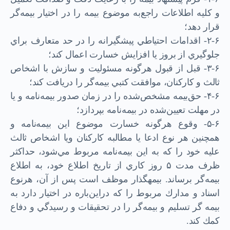
و كليه اطلاعات راجع‌به موضوع بيمه را در اختيار بيمه‌گر
قرار دهد؛
۲-۶- اقدامات احتياطي پيشگيرانه را در حد متعارف براي
جلوگيري از بروز يا افزايش خسارت اعمال کند؛
۳-۶- قبل از قبول هر‌گونه مسئوليت و سازش با اشخاص
ثالث و كاركنان، موافقت كتبي بيمه‌گر را دریافت کند؛
۴-۶- حق‌بيمه مشخص‌شده را در زمان صدور بيمه‌نامه و يا
در مهلت تعيين‌شده در بيمه‌نامه بپردازد؛
۵-۶- وقوع هرگونه خسارت موضوع اين بيمه‌نامه و
همچنين هر نوع ادعا يا مطالبه كاركنان ويا اشخاص ثالث
عليه خود را كه به اين بيمه‌نامه مربوط مي‌شود، حداكثر
ظرف مدت ۵ روز كاري از تاريخ اطلاع خود، به اطلاع
بيمه‌گر برساند. بيمه­گذار موظف است پس از آن، هرنوع
اسناد و مدارك مربوط را كه در‌اين‌باره در اختيار دارد به
بيمه گر تسليم و بيمه‌گر را در تحقيقات و رسيدگي و دفاع
كمك کند.