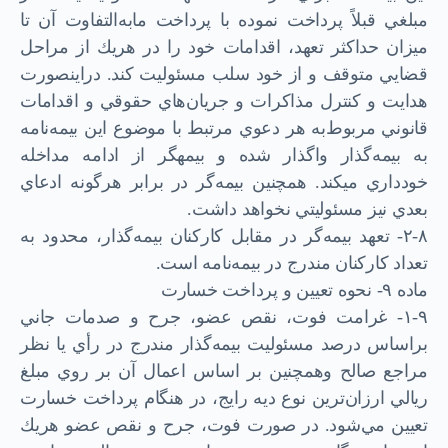
مبلغي قبلاً پرداخت نموده با پرداخت مابه‌التفاوت آن تا
ميزان حداكثر تعهد، اقدامات خود را در هر‌يك از مراحل
قضايي متوقف و از خود سلب مسئوليت کند. در‌اين­صورت
هدايت و كنترل مذاكرات و جريان‌هاي حقوقي و اقدامات
قانوني مربوط‌به هر دعوي مرتبط با موضوع اين بيمه‌نامه
به بيمه‌گذار واگذار شده و بيمه­گر از ادامه مداخله
خودداري مي­کند. همچنين بيمه‌گر در برابر هرگونه ادعاي
بعدي نيز مسئوليتي نخواهد داشت.
۲-۸- تعهد بيمه‌گر در مقابل كاركنان بيمه‌گذار، محدود به
تعداد كاركنان مندرج در بيمه‌نامه است.
ماده ۹- نحوه تعيين و پرداخت خسارت
۱-۹- غرامت فوت، نقص عضو، جرح و صدمات جاني
براساس درصد مسئوليت بيمه‌گذار مندرج در رأي يا نظر
مراجع صالح وهمچنين بر اساس اعمال آن بر روي مبلغ
ريالي ارزا‌ن‌ترين نوع ديه رايج، در هنگام پرداخت خسارت
تعيين مي‌شود. در صورت فوت، جرح و نقص عضو هر‌يك