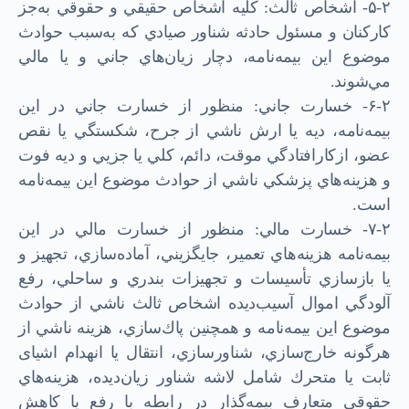
۵-۲- اشخاص ثالث: كليه اشخاص حقيقي و حقوقي به‌جز
كاركنان و مسئول حادثه شناور صيادي كه به‌سبب حوادث
موضوع اين بيمه‌نامه، دچار زيان‌هاي جاني و يا مالي
مي‌شوند.
۶-۲- خسارت جاني: منظور از خسارت جاني در اين
بيمه‌نامه، ديه يا ارش ناشي از جرح، شكستگي يا نقص
عضو، از‌كارافتادگي موقت، دائم، كلي يا جزيي و ديه فوت
و هزينه‌هاي پزشكي ناشي از حوادث موضوع اين بيمه‌نامه
است.
۷-۲- خسارت مالي: منظور از خسارت مالي در اين
بيمه‌نامه هزينه‌هاي تعمير، جايگزيني، آماده‌سازي، تجهيز و
يا بازسازي تأسيسات و تجهيزات بندري و ساحلي، رفع
آلودگي اموال آسيب‌ديده اشخاص ثالث ناشي از حوادث
موضوع اين بيمه‌نامه و همچنين پاك‌سازي، هزينه ناشي از
هر‌گونه خارج‌سازي، شناورسازي، انتقال يا انهدام اشيای
ثابت يا متحرك شامل لاشه شناور زيان‌ديده، هزينه‌هاي
حقوقي متعارف بيمه‌گذار در رابطه با رفع يا كاهش