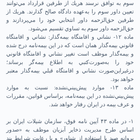
سوم به توافق نرسند هر‌يك از طرفين قرارداد مي‌توانند
تعيين داور سوم را به‌عهده دادگاه صالح گذارند. هر‌يك از
طرفين حق‌الزحمه داور انتخابي خود را مي‌پردازند و
حق‌الزحمه داور سوم به تساوي تقسيم مي‌شود.
ماده ۱۲- نشاني و اقامتگاه بيمه‌گذار: نشاني و اقامتگاه
قانوني بيمه‌گذار همان است كه در اين بيمه‌نامه درج شده
و بيمه‌گذار موظف است تغيير نشاني و اقامتگاه قانوني
خود را به‌صورت‌كتبي به اطلاع بيمه‌گر برساند؛
در‌غيراين‌صورت نشاني و اقامتگاه قبلي بيمه‌گذار معتبر
خواهد بود.
ماده ۱۳- موارد پيش‌بيني‌نشده: نسبت به موارد
پيش‌بيني‌نشده در اين بيمه‌نامه، بر‌اساس قوانين، مقررات
و عرف بيمه در ايران رفتار خواهد شد.
۱- در ماده ۴۳ آيين نامه فوق، سازمان شيلات ايران بر
اساس طرح مديريت ذخاير آبزيان موظف به «صدور
پروانه صيد با استفاده از شناور» و با رعايت شرايط بند