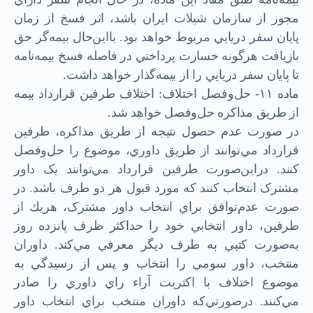
مجوز از سازمان شيلات ايران باشد، اثر فسخ از زمان
پايان سفر دريايي مربوط خواهد بود. با‌اين‌حال بيمه‌گر حق
بازيافت هر‌گونه خسارت پرداختي در فاصله فسخ بيمه‌نامه
تا پايان سفر دريايي را از بيمه‌گذار خواهد داشت.
ماده ۱۱- حل‌و‌فصل اختلاف: اختلاف طرفين قرارداد بيمه
از طريق مذاكره حل‌و‌فصل خواهد شد.
در صورت عدم حصول نتيجه از طريق مذاكره، طرفين
قرارداد مي‌توانند از طريق داوري، موضوع را حل‌و‌فصل
كنند. دراين‌صورت طرفين قرارداد مي‌توانند یک داور
مشترک انتخاب كنند که مورد قبول هر دو طرف باشد. در
صورت عدم‌توافق براي انتخاب داور مشترک، هر‌يك از
طرفين، داور انتخابي خود را حداكثر ظرف پانزده روز
به‌صورت كتبي به طرف ديگر معرفي مي‌كند. داوران
منتخب، داور سومي را انتخاب و پس از رسيدگي به
موضوع اختلاف با اكثريت آراء راي داوري را صادر
مي‌كنند. در‌صورتي‌كه داوران منتخب براي انتخاب داور