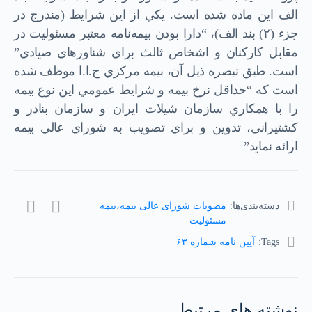
الف اين ماده شده است. يكي از اين شرايط (مندرج در
جزء (۲) بند الف)، “دارا بودن بيمه‌نامه معتبر مسئوليت در
مقابل كاركنان و اشخاص ثالث براي شناورهاي صيادي”
است. طبق تبصره ذيل آن، بيمه مركزي ج.ا.ا موظف شده
است كه “حداقل نرخ بيمه و شرايط عمومي اين نوع بيمه
را با همكاري سازمان شيلات ايران و سازمان بنادر و
كشتيراني، تدوين و براي تصويب به شوراي عالي بيمه
ارائه نمايد”
دسته‌بندی‌ها:
مصوبات شورای عالی بیمه
،
بیمه
مسئولیت
Tags:
آيين نامه شماره ۶۳
نوشته های مرتبط