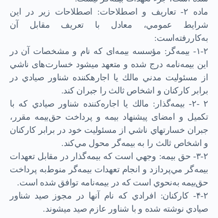
ماده ۲- تعاريف و اصطلاحات: اصطلاحات زير در اين
شرايط عمومي، معادل با تعريف مقابل آن
به‌كار‌رفته‌است:
۱-۲- بيمه‌گر: مؤسسه بيمه‌ای كه نام و مشخصات آن در
اين بيمه‌نامه درج شده و متعهد مي­شود خسارت‌های ناشي
از مسئوليت مدني مالك يا اجاره­كننده شناور صيادي در
برابر كاركنان و اشخاص ثالث را جبران کند.
۲ -۲- بيمه‌گذار: مالك يا اجاره‌كننده شناور صيادي كه با
تكميل و امضای پيشنهاد بيمه و پرداخت حق‌بيمه مقرر،
جبران خسارت­هاي ناشي از مسئوليت خود در برابر كاركنان
و اشخاص ثالث را به بيمه‌گر محول مي‌کند.
۳-۲- حق بيمه: وجهي است كه بيمه‌گذار در مقابل تعهدات
بيمه‌گر مي‌پردازد و انجام تعهدات بيمه‌گر منوط‌به پرداخت
حق‌بيمه به‌نحوي است ‌كه در بيمه‌نامه توافق شده است.
۴-۲- كاركنان: افرادي كه نام آنها در مجوز صيد شناور
صيادي نوشته شده و با شناور عازم صيد مي­شوند.