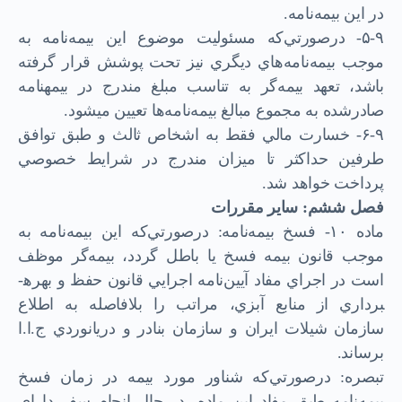
در اين بيمه‌نامه.
۵-۹- د‌ر‌صورتي‌که مسئوليت موضوع اين بيمه‌نامه به
موجب بيمه‌نامه‌هاي ديگري نيز تحت پوشش قرار گرفته
باشد، تعهد بيمه‌گر به تناسب مبلغ مندرج در بيمه­نامه
صادر‌شده به مجموع مبالغ بيمه‌نامه‌ها تعيين مي­شود.
۶-۹- خسارت مالي فقط به اشخاص ثالث و طبق توافق
طرفين حداكثر تا ميزان مندرج در شرايط خصوصي
پرداخت خواهد شد.
فصل ششم: ساير مقررات
ماده ۱۰- فسخ بيمه‌نامه: در‌صورتي‌كه اين بيمه‌نامه به
موجب قانون بيمه فسخ يا باطل گردد، بيمه‌گر موظف
است در اجراي مفاد آيين‌نامه اجرايي قانون حفظ و بهره­
برداري از منابع آبزي، مراتب را بلافاصله به اطلاع
سازمان شيلات ايران و سازمان بنادر و دريانوردي ج.ا.ا
برساند.
تبصره: در‌صورتي‌كه شناور مورد بيمه در زمان فسخ
بيمه‌نامه طبق مفاد اين ماده‌، در حال انجام سفر داراي