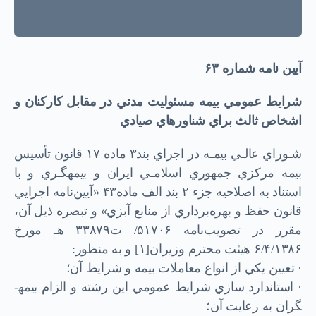
آيين نامه شماره
۶۳
شرايط عمومي بيمه مسئوليت مدني در مقابل كاركنان و
اشخاص ثالث براي شناورهاي صيادي
شـوراي عالـي بيمـه در اجراي بند۳ ماده ۱۷ قانون تأسيس
بيمه مركزي جمهوري اسلامـي ايران و بيمه­گـري و با
استناد به اصلاحيه جزء ۲ بند الف ماده۴۳ «آيين‌نامه اجرايي
قانون حفظ و بهره‌برداري از منابع آبزي» و تبصره ذيل آن،
مقرر در تصويب‌نامه ۵۱۷۰۶/ ت۳۳۸۷۹ هـ مورخ
۶/۴/۱۳۸۶ هیئت محترم وزيران[۱] و به منظور:
· تعيين يكي از انواع معاملات بيمه و شرايط آن؛
· استاندارد سازي شرايط عمومي اين رشته و الزام بيمه­
گران به رعايت آن؛