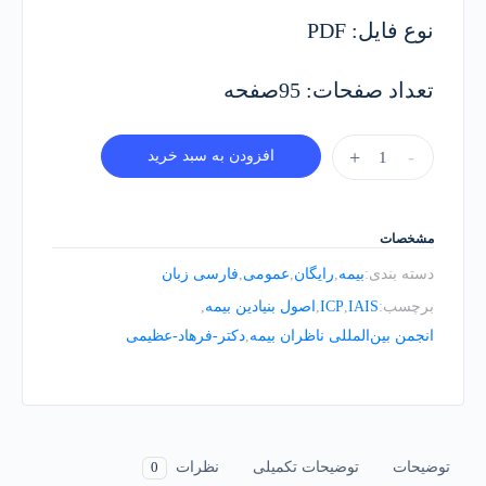
نوع فایل: PDF
تعداد صفحات: 95صفحه
مقدمه
+
-
افزودن به سبد خرید
ای
بر
اصول
مشخصات
بنیادین
دسته بندی:
بیمه
,
رایگان
,
عمومی
,
فارسی زبان
بیمه
برچسب:
IAIS
,
ICP
,
اصول بنیادین بیمه
,
انجمن
انجمن بین‌المللی ناظران بیمه
,
دکتر-فرهاد-عظیمی
بین‌المللی
ناظران
بیمه
تعداد
توضیحات
توضیحات تکمیلی
نظرات
0