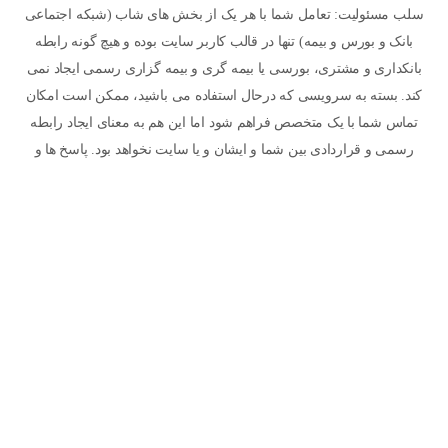
سلب مسئولیت: تعامل شما با هر یک از بخش های شاب (شبکه اجتماعی
بانک و بورس و بیمه) تنها در قالب کاربر سایت بوده و هیچ گونه رابطه
بانکداری و مشتری، بورسی یا بیمه گری و بیمه گزاری رسمی ایجاد نمی
کند. بسته به سرویسی که درحال استفاده می باشید، ممکن است امکان
تماس شما با یک متخصص فراهم شود اما این هم به معنای ایجاد رابطه
رسمی و قراردادی بین شما و ایشان و یا سایت نخواهد بود. پاسخ ها و
مقالاتی که پیرامون موضوعات بیمه ای در سایت مطرح می شود به
معنای مشاوره نبوده و نیاز است هر کاربر تحقیقات و مشاوره های لازم را
شخصا انجام دهد. استفاده شما از سایت به معنای پذیرش سیاست های
حریم خصوصی و سایر قوانین می باشد. © 1405 - شبکه اجتماعی بانک و
بورس و بیمه (شاب)
سیاست حریم خصوصی
آیین بهره مندی از شاب
درباره ما
تماس با ما
ما را در شبکه های اجتماعی دنبال کنید