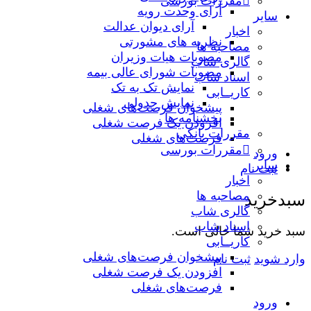
مقررات بورسی
آرای وحدت رویه
سایر
آرای دیوان عدالت
اخبار
نظریه‌ های مشورتی
مصاحبه ها
مصوبات هیات وزیران
گالری شاب
مصوبات شورای عالی بیمه
اسناد شاب
نمایش تک به تک
کاریــابی
نمایش جدولی
پیشخوان فرصت‌های شغلی
بخشنامه ها
افزودن یک فرصت شغلی
مقررات بانکی
فرصت‌های شغلی
مقررات بورسی
ورود
سایر
ثبت نام
اخبار
مصاحبه ها
سبدخرید
گالری شاب
اسناد شاب
سبد خرید شما خالی است.
کاریــابی
پیشخوان فرصت‌های شغلی
وارد شوید
ثبت نام
افزودن یک فرصت شغلی
فرصت‌های شغلی
ورود