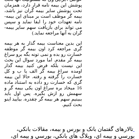
پوشش این بیمه ­نامه قرار دارد، همزمان
تحت پوشش سایر بیمه­ گران نیز باشد،
بیمه ­گر موظف است بر مبنای این بیمه­
نامه تعهدات خود را ایفا نماید و سپس
می­ تواند برای بازیافت سهم سایر بیمه­
گران به آنها مراجعه نماید.)
این بدین معناست بیمه گذار به هر بیمه
گری مراجعه کرد اون بیمه گر موظفه
خسارت رو بده و نمی تونه بگه برو سراغ
بیمه گر مقدم. اما مورد سوال این بحث
این نیست بلکه فرض کنید بیمه گذار
اومده سراغ بیمه گر الف یا ب و کل
خسارت را گرفته و رفته. حالا این بیمه
گری که خسارت رو داده به استناد ماده
16 میخاد بره سراغ اون یکی بیمه گر و
سهمش رو ازش بگیره. پس اول باید
ببینیم سهم هر بیمه گر چقدره. بیایید اینو
بحث کنیم.
تالارهای گفتمان بانک و بورس و بیمه، مقالات بانکي،
بورسي و بیمه ای، وبلاگ های بانکي، بورسي و بیمه ای،