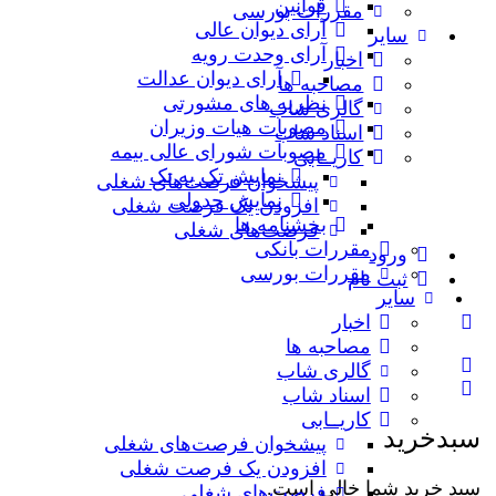
قوانین
مقررات بورسی
آرای دیوان عالی
سایر
آرای وحدت رویه
اخبار
آرای دیوان عدالت
مصاحبه ها
نظریه‌ های مشورتی
گالری شاب
مصوبات هیات وزیران
اسناد شاب
مصوبات شورای عالی بیمه
کاریــابی
نمایش تک به تک
پیشخوان فرصت‌های شغلی
نمایش جدولی
افزودن یک فرصت شغلی
بخشنامه ها
فرصت‌های شغلی
مقررات بانکی
ورود
مقررات بورسی
ثبت نام
سایر
اخبار
مصاحبه ها
گالری شاب
اسناد شاب
کاریــابی
سبدخرید
پیشخوان فرصت‌های شغلی
افزودن یک فرصت شغلی
سبد خرید شما خالی است.
فرصت‌های شغلی