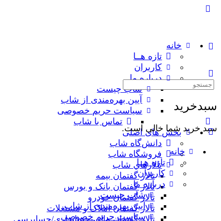
خانه
تازه هــا
کاربران
درباره ما
جستجوی:
شاب چیست
آیین بهره‌مندی از شاب
سبدخرید
سیاست حریم خصوصی
تماس با شاب
سبد خرید شما خالی است.
بخش های اصلی
دانش‌گاه شاب
خانه
فروشگاه شاب
تازه هــا
تالارهاي شاب
کاربران
تالار گفتمان بیمه
درباره ما
تالار گفتمان بانک و بورس
شاب چیست
تالار گفتمان خودرو
آیین بهره‌مندی از شاب
تالار گفتمان املاک و مستغلات
سیاست حریم خصوصی
تالار گفتمان مالی-حسابداری/حسابرسی