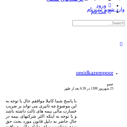
ورود
وارد شوید
ثبت نام
ثبت نام
جستجوی:
omidkazempoor
عضو
25 شهریور 1399 در 6:39 بعد از ظهر
با پاسخ شما کاملا موافقم حال با توجه به
این موضوع چه تاثیری می تواند بر ضریب
خسارت مالی بیمه های ثالث داشته باشد
و با توجه به اینکه اکثر شرکتهای بیمه در
حال حاضر به دلیل قانون مورد بحث حق
بیمه متناسب برای مازاد مالی دریافت