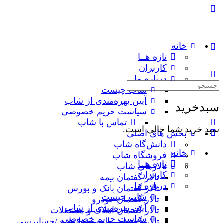
خانه
تازه هــا
کاربران
درباره ما
جستجوی:
شاب چیست
آیین بهره‌مندی از شاب
سبدخرید
سیاست حریم خصوصی
تماس با شاب
سبد خرید شما خالی است.
بخش های اصلی
دانش‌گاه شاب
خانه
فروشگاه شاب
تازه هــا
تالارهاي شاب
کاربران
تالار گفتمان بیمه
درباره ما
تالار گفتمان بانک و بورس
شاب چیست
تالار گفتمان خودرو
آیین بهره‌مندی از شاب
تالار گفتمان املاک و مستغلات
سیاست حریم خصوصی
تالار گفتمان مالی-حسابداری/حسابرسی