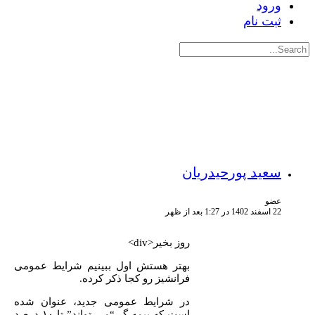
ورود
ثبت نام
جستجوی:
سعید پورحیدریان
عضو
22 اسفند 1402 در 1:27 بعد از ظهر
روز بخیر<div>
بهتر هستش اول ببینیم شرایط عمومی
فرانشیز رو کجا ذکر کرده.
در شرایط عمومی جدید، عنوان شده
است که بیمه گر “می تواند” تا ۱۰ درصد