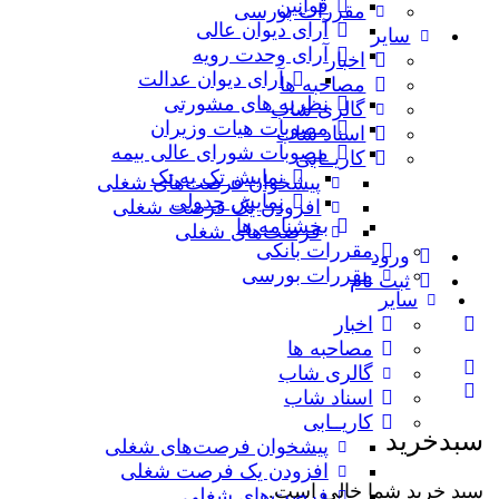
قوانین
مقررات بورسی
آرای دیوان عالی
سایر
آرای وحدت رویه
اخبار
آرای دیوان عدالت
مصاحبه ها
نظریه‌ های مشورتی
گالری شاب
مصوبات هیات وزیران
اسناد شاب
مصوبات شورای عالی بیمه
کاریــابی
نمایش تک به تک
پیشخوان فرصت‌های شغلی
نمایش جدولی
افزودن یک فرصت شغلی
بخشنامه ها
فرصت‌های شغلی
مقررات بانکی
ورود
مقررات بورسی
ثبت نام
سایر
اخبار
مصاحبه ها
گالری شاب
اسناد شاب
کاریــابی
سبدخرید
پیشخوان فرصت‌های شغلی
افزودن یک فرصت شغلی
سبد خرید شما خالی است.
فرصت‌های شغلی