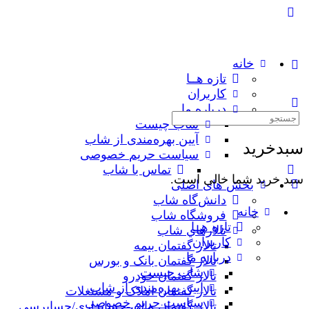
خانه
تازه هــا
کاربران
درباره ما
جستجوی:
شاب چیست
آیین بهره‌مندی از شاب
سبدخرید
سیاست حریم خصوصی
تماس با شاب
سبد خرید شما خالی است.
بخش های اصلی
دانش‌گاه شاب
خانه
فروشگاه شاب
تازه هــا
تالارهاي شاب
کاربران
تالار گفتمان بیمه
درباره ما
تالار گفتمان بانک و بورس
شاب چیست
تالار گفتمان خودرو
آیین بهره‌مندی از شاب
تالار گفتمان املاک و مستغلات
سیاست حریم خصوصی
تالار گفتمان مالی-حسابداری/حسابرسی