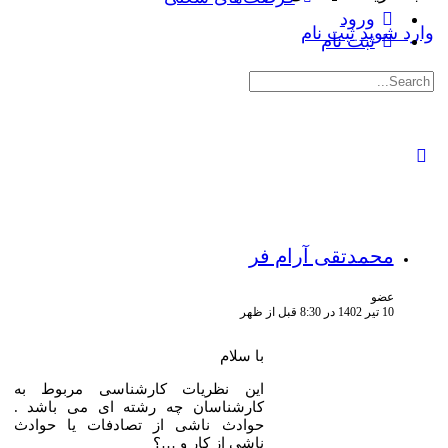
ورود
وارد شوید
ثبت نام
ثبت نام
جستجوی:
محمدتقی آرام فر
عضو
10 تیر 1402 در 8:30 قبل از ظهر
با سلام
این نظریات کارشناسی مربوط به
کارشناسان چه رشته ای می باشد .
حوادث ناشی از تصادفات یا حوادث
ناشی از کار و …؟