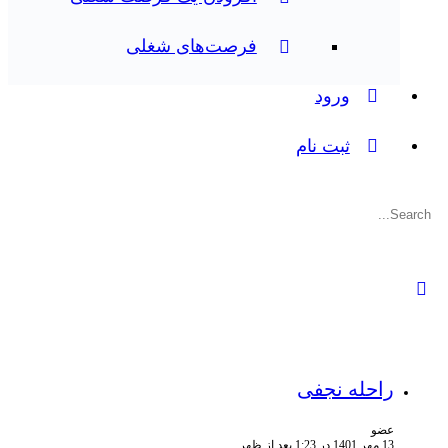
فرصت‌های شغلی
ورود
ثبت نام
جستجوی:
راحله نجفی
عضو
13 مهر 1401 در 1:23 بعد از ظهر