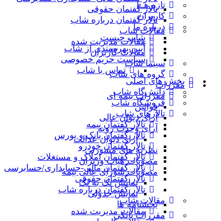
تازه هــا
تالار گفتمان حقوقی
کاربران
تالار گفتمان درباره شاب
درباره ما
مقالات شاب
شاب چیست
مقالات مدیریت شده
آیین بهره‌مندی از شاب
مقالات کاربران
سیاست حریم خصوصی
سینما شاب
تماس با شاب
گروه های شاب
بخش های اصلی
مقررات
دانش‌گاه شاب
مقررات بیمه ای
فروشگاه شاب
قوانین
تالارهاي شاب
آرای دیوان عالی
تالار گفتمان بیمه
آرای وحدت رویه
تالار گفتمان بانک و بورس
آرای دیوان عدالت
تالار گفتمان خودرو
نظریه‌ های مشورتی
تالار گفتمان املاک و مستغلات
مصوبات هیات وزیران
تالار گفتمان مالی-حسابداری/حسابرسی
مصوبات شورای عالی بیمه
تالار گفتمان حقوقی
نمایش تک به تک
تالار گفتمان درباره شاب
نمایش جدولی
مقالات شاب
بخشنامه ها
مقالات مدیریت شده
مقررات بانکی