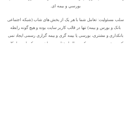
بورسي و بیمه ای.
سلب مسئولیت: تعامل شما با هر یک از بخش های شاب (شبکه اجتماعی
بانک و بورس و بیمه) تنها در قالب کاربر سایت بوده و هیچ گونه رابطه
بانکداری و مشتری، بورسی یا بیمه گری و بیمه گزاری رسمی ایجاد نمی
کند. بسته به سرویسی که درحال استفاده می باشید، ممکن است امکان
تماس شما با یک متخصص فراهم شود اما این هم به معنای ایجاد رابطه
رسمی و قراردادی بین شما و ایشان و یا سایت نخواهد بود. پاسخ ها و
مقالاتی که پیرامون موضوعات بیمه ای در سایت مطرح می شود به
معنای مشاوره نبوده و نیاز است هر کاربر تحقیقات و مشاوره های لازم را
شخصا انجام دهد. استفاده شما از سایت به معنای پذیرش سیاست های
حریم خصوصی و سایر قوانین می باشد. © 1405 - شبکه اجتماعی بانک و
بورس و بیمه (شاب)
سیاست حریم خصوصی
آیین بهره مندی از شاب
درباره ما
تماس با ما
ما را در شبکه های اجتماعی دنبال کنید