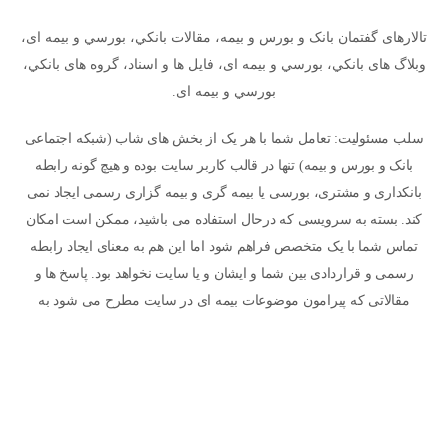
تالارهای گفتمان بانک و بورس و بیمه، مقالات بانکي، بورسي و بیمه ای،
وبلاگ های بانکي، بورسي و بیمه ای، فایل ها و اسناد، گروه های بانکي،
بورسي و بیمه ای.
سلب مسئولیت: تعامل شما با هر یک از بخش های شاب (شبکه اجتماعی
بانک و بورس و بیمه) تنها در قالب کاربر سایت بوده و هیچ گونه رابطه
بانکداری و مشتری، بورسی یا بیمه گری و بیمه گزاری رسمی ایجاد نمی
کند. بسته به سرویسی که درحال استفاده می باشید، ممکن است امکان
تماس شما با یک متخصص فراهم شود اما این هم به معنای ایجاد رابطه
رسمی و قراردادی بین شما و ایشان و یا سایت نخواهد بود. پاسخ ها و
مقالاتی که پیرامون موضوعات بیمه ای در سایت مطرح می شود به
معنای مشاوره نبوده و نیاز است هر کاربر تحقیقات و مشاوره های لازم را
شخصا انجام دهد. استفاده شما از سایت به معنای پذیرش سیاست های
حریم خصوصی و سایر قوانین می باشد. © 1405 - شبکه اجتماعی بانک و
بورس و بیمه (شاب)
سیاست حریم خصوصی
آیین بهره مندی از شاب