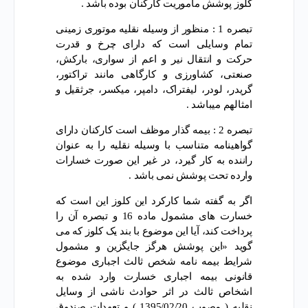
کلوز پوشش مأموریت کارکنان بوده باشد .
تبصره 1 : منظور از وسیله نقلیه موتوری زمینی
تمام وسایلی است که دارای چرخ و قدرت
حرکت و انتقال نیر و اعم از سواری، بارکش،
صنعتی، کشاورزی و کارگاهی مانند تراکتور،
گریدر، لودر، لیفتراک، دامپر، میکسر، جرثقیل و
امثالهم میباشد .
تبصره 2 : بیمه گذار موظف است کارکنان دارای
گواهینامه متناسب با وسیله نقلیه را به عنوان
راننده به کار گیرد، در غیر این صورت خسارات
وارده تحت پوشش نمی باشد .
اگر به گفته شما کارکرد این کلوز این است که
خسارت های مشمول ماده 16 و تبصره آن را
پرداخت کند، آیا این موضوع با بند یک کلوز که می
گوید «این پوشش هرگز جایگزین و مشمول
شرایط بیمه نامه شخص ثالث اجباری موضوع
قانونی بیمه اجباری خسارت وارد شده به
اشخاص ثالث در اثر حوادث ناشی از وسایل
نقلیه ( مصوب 1395/02/20 ) و تعهدات صندوق