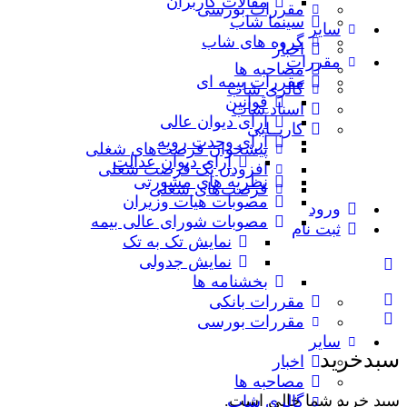
مقالات کاربران
مقررات بورسی
سینما شاب
سایر
گروه های شاب
اخبار
مقررات
مصاحبه ها
مقررات بیمه ای
گالری شاب
قوانین
اسناد شاب
آرای دیوان عالی
کاریــابی
آرای وحدت رویه
پیشخوان فرصت‌های شغلی
آرای دیوان عدالت
افزودن یک فرصت شغلی
نظریه‌ های مشورتی
فرصت‌های شغلی
مصوبات هیات وزیران
ورود
مصوبات شورای عالی بیمه
ثبت نام
نمایش تک به تک
نمایش جدولی
بخشنامه ها
مقررات بانکی
مقررات بورسی
سایر
سبدخرید
اخبار
مصاحبه ها
سبد خرید شما خالی است.
گالری شاب