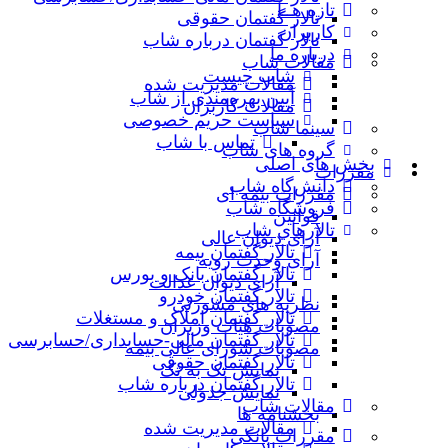
تازه هــا
تالار گفتمان حقوقی
کاربران
تالار گفتمان درباره شاب
درباره ما
مقالات شاب
شاب چیست
مقالات مدیریت شده
آیین بهره‌مندی از شاب
مقالات کاربران
سیاست حریم خصوصی
سینما شاب
تماس با شاب
گروه های شاب
بخش های اصلی
مقررات
دانش‌گاه شاب
مقررات بیمه ای
فروشگاه شاب
قوانین
تالارهاي شاب
آرای دیوان عالی
تالار گفتمان بیمه
آرای وحدت رویه
تالار گفتمان بانک و بورس
آرای دیوان عدالت
تالار گفتمان خودرو
نظریه‌ های مشورتی
تالار گفتمان املاک و مستغلات
مصوبات هیات وزیران
تالار گفتمان مالی-حسابداری/حسابرسی
مصوبات شورای عالی بیمه
تالار گفتمان حقوقی
نمایش تک به تک
تالار گفتمان درباره شاب
نمایش جدولی
مقالات شاب
بخشنامه ها
مقالات مدیریت شده
مقررات بانکی