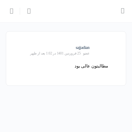
sajjadian
عضو
25 فروردین 1401 در 1:02 بعد از ظهر
مطالبتون عالی بود