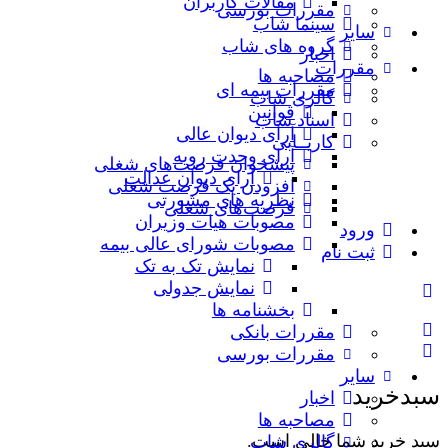
مقالات کاربران
مقررات بورسی
سینما شاب
سایر
گروه های شاب
اخبار
مقررات
مصاحبه ها
مقررات بیمه ای
گالری شاب
قوانین
اسناد شاب
آرای دیوان عالی
کاریــابی
آرای وحدت رویه
پیشخوان فرصت‌های شغلی
آرای دیوان عدالت
افزودن یک فرصت شغلی
نظریه‌ های مشورتی
فرصت‌های شغلی
مصوبات هیات وزیران
ورود
مصوبات شورای عالی بیمه
ثبت نام
نمایش تک به تک
نمایش جدولی
بخشنامه ها
مقررات بانکی
مقررات بورسی
سایر
سبدخرید
اخبار
مصاحبه ها
سبد خرید شما خالی است.
گالری شاب