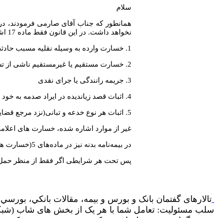
سلام
همانطور که جناب آقای صارمی فرمودند، در
نخواهد داشت. در این قانون فقط ماده 17 اشاره به خسارت های غیر قابل جبران دارد که عبارتند از:
1. خسارت وارده به وسیله نقلیه مسبب حادثه و محمولات آن
2. خسارت مستقیم یا غیرمستقیم ناشی از تشعشعات اتمی و رادیواکتیو
3. جریمه رانندگی یا جرای نقدی
4. اثبات قصد زیاندیده در ایراد صدمه به خود مانند خودکشی، سقط جنین(نزد مرجع قضایی)
5. اثبات هر نوع خدعه و تبانی(نزد مرجع قضایی)
غیر از موارد اشاره شده، خسارت های اعلامی 
در بیمه‌نامه بدنه نیز در ماده‌های 5(خسارت های مستثناء شده) و 6(خسارت های غیر قابل جبران) آیین نامه شماره 53 شورای عالی بیمه، اشاره به حمل مواد نشده است.
پس تحت هر شرایطی اگر فقط از منظر حمل م
تالارهای گفتمان بانک و بورس و بیمه، مقالات بانکي، بورسي و
سلب مسئولیت: تعامل شما با هر یک از بخش های شاب (شبکه ا