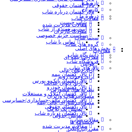
تازه هــا
تالار گفتمان حقوقی
کاربران
تالار گفتمان درباره شاب
درباره ما
مقالات شاب
شاب چیست
مقالات مدیریت شده
آیین بهره‌مندی از شاب
مقالات کاربران
سیاست حریم خصوصی
سینما شاب
تماس با شاب
گروه های شاب
بخش های اصلی
مقررات
دانش‌گاه شاب
مقررات بیمه ای
فروشگاه شاب
قوانین
تالارهاي شاب
آرای دیوان عالی
تالار گفتمان بیمه
آرای وحدت رویه
تالار گفتمان بانک و بورس
آرای دیوان عدالت
تالار گفتمان خودرو
نظریه‌ های مشورتی
تالار گفتمان املاک و مستغلات
مصوبات هیات وزیران
تالار گفتمان مالی-حسابداری/حسابرسی
مصوبات شورای عالی بیمه
تالار گفتمان حقوقی
نمایش تک به تک
تالار گفتمان درباره شاب
نمایش جدولی
مقالات شاب
بخشنامه ها
مقالات مدیریت شده
مقررات بانکی