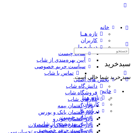
خانه
تازه هــا
کاربران
درباره ما
جستجوی:
شاب چیست
آیین بهره‌مندی از شاب
سبدخرید
سیاست حریم خصوصی
تماس با شاب
سبد خرید شما خالی است.
بخش های اصلی
دانش‌گاه شاب
خانه
فروشگاه شاب
تازه هــا
تالارهاي شاب
کاربران
تالار گفتمان بیمه
درباره ما
تالار گفتمان بانک و بورس
شاب چیست
تالار گفتمان خودرو
آیین بهره‌مندی از شاب
تالار گفتمان املاک و مستغلات
سیاست حریم خصوصی
تالار گفتمان مالی-حسابداری/حسابرسی