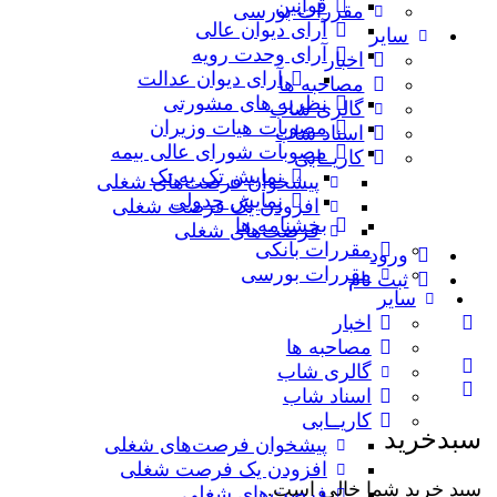
قوانین
مقررات بورسی
آرای دیوان عالی
سایر
آرای وحدت رویه
اخبار
آرای دیوان عدالت
مصاحبه ها
نظریه‌ های مشورتی
گالری شاب
مصوبات هیات وزیران
اسناد شاب
مصوبات شورای عالی بیمه
کاریــابی
نمایش تک به تک
پیشخوان فرصت‌های شغلی
نمایش جدولی
افزودن یک فرصت شغلی
بخشنامه ها
فرصت‌های شغلی
مقررات بانکی
ورود
مقررات بورسی
ثبت نام
سایر
اخبار
مصاحبه ها
گالری شاب
اسناد شاب
کاریــابی
سبدخرید
پیشخوان فرصت‌های شغلی
افزودن یک فرصت شغلی
سبد خرید شما خالی است.
فرصت‌های شغلی