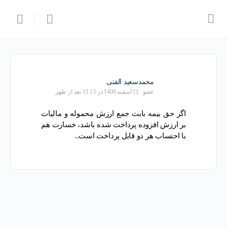
محمدسعید الفتی
عضو
11 اسفند 1400 در 11:13 بعد از ظهر
اگر حق بیمه بابت جمع ارزش محموله و مالیات
بر ارزش افزوده پرداخت شده باشد، خسارت هم
با احتساب هر دو قابل پرداخت است..