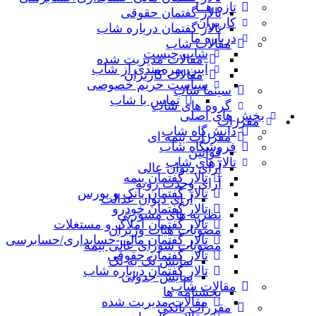
تازه هــا
تالار گفتمان حقوقی
کاربران
تالار گفتمان درباره شاب
درباره ما
مقالات شاب
شاب چیست
مقالات مدیریت شده
آیین بهره‌مندی از شاب
مقالات کاربران
سیاست حریم خصوصی
سینما شاب
تماس با شاب
گروه های شاب
بخش های اصلی
مقررات
دانش‌گاه شاب
مقررات بیمه ای
فروشگاه شاب
قوانین
تالارهاي شاب
آرای دیوان عالی
تالار گفتمان بیمه
آرای وحدت رویه
تالار گفتمان بانک و بورس
آرای دیوان عدالت
تالار گفتمان خودرو
نظریه‌ های مشورتی
تالار گفتمان املاک و مستغلات
مصوبات هیات وزیران
تالار گفتمان مالی-حسابداری/حسابرسی
مصوبات شورای عالی بیمه
تالار گفتمان حقوقی
نمایش تک به تک
تالار گفتمان درباره شاب
نمایش جدولی
مقالات شاب
بخشنامه ها
مقالات مدیریت شده
مقررات بانکی