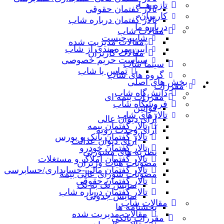
تازه هــا
تالار گفتمان حقوقی
کاربران
تالار گفتمان درباره شاب
درباره ما
مقالات شاب
شاب چیست
مقالات مدیریت شده
آیین بهره‌مندی از شاب
مقالات کاربران
سیاست حریم خصوصی
سینما شاب
تماس با شاب
گروه های شاب
بخش های اصلی
مقررات
دانش‌گاه شاب
مقررات بیمه ای
فروشگاه شاب
قوانین
تالارهاي شاب
آرای دیوان عالی
تالار گفتمان بیمه
آرای وحدت رویه
تالار گفتمان بانک و بورس
آرای دیوان عدالت
تالار گفتمان خودرو
نظریه‌ های مشورتی
تالار گفتمان املاک و مستغلات
مصوبات هیات وزیران
تالار گفتمان مالی-حسابداری/حسابرسی
مصوبات شورای عالی بیمه
تالار گفتمان حقوقی
نمایش تک به تک
تالار گفتمان درباره شاب
نمایش جدولی
مقالات شاب
بخشنامه ها
مقالات مدیریت شده
مقررات بانکی