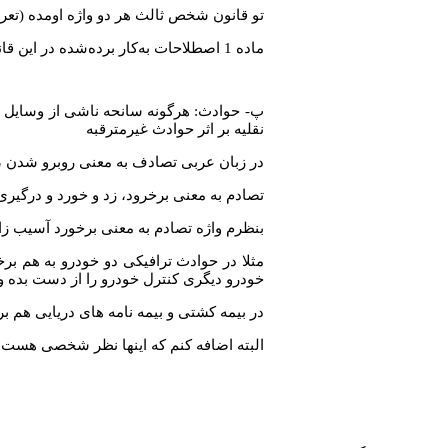
تو قانون شخص ثالث هر دو واژه اومده (تعری
ماده 1 اصطلاحات به‌كار برده‌شده در اين قانون، داراي معاني به شرح زير است:
پ- حوادث: هرگونه سانحه‌ ناشی از وسایل نق
نقلیه بر اثر حوادث غيرمترقبه
در زبان عربی تصادف به معنی روبرو شدن ،
تصادم به معنی برخرود، زد و خورد و درگیر
بنظرم واژه تصادم به معنی برخورد آسیب زا ب
مثلا در حوادث ترافیکی دو خودرو به هم برخو
خودرو دیگری کنترل خودرو را از دست بده و
در بیمه کشتی و بیمه نامه های دریایی هم ب
البته اضافه کنم که اینها نظر شخصی هست 