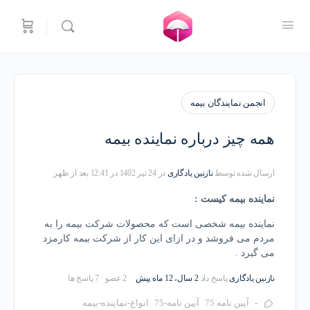
انجمن نمایندگان بیمه
همه چیز درباره نماینده بیمه
ارسال شده توسط
نازنین یادگاری
در 24 تیر 1402 در 12:41 بعد از ظهر
نماینده بیمه کیست :
نماینده بیمه شخصی است که محصولات شرکت بیمه را به
مردم می فروشد و در ازای این کار از شرکت بیمه کارمزد
می گیرد .
نازنین یادگاری
پاسخ داد
2 سال، 12 ماه پیش
2 عضو
·
7 پاسخ ها
-
آیین نامه 75
آیین نامه-75
انواع-نماینده-بیمه