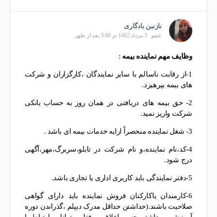
نازنین یادگاری
عضو
3 مرداد 1402 در 5:48 بعد از ظهر
وظایف مهم نماینده بیمه
:
1-از رقابت ناسالم با سایر نمایندگان ،کارگزاران و شرکت
های بیمه بپرهیزد.
2- حق بیمه های دریافتی در همان روز به حساب بانکی
شرکت واریز نمید.
3- شغل نماینده منحصراً ارایه خدمات بیمه ای باشد .
4-کد،نام نماینده،و نام شرکت در تابلو،سربرگ،مهر،آگهی
درج شود.
5-دفتر نمایندگی باید کاربری اداری یا تجاری باشد.
6-کارمندان یاکارکنان فروش نماینده باید دارای گواهی
صلاحیت باشند.(حداشتن حداقل مدرک دیپلم ،گذراندن دوره