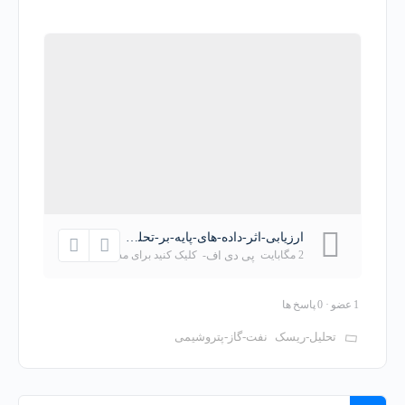
ارزیابی-اثر-داده-های-پایه-بر-تحلیل-ریسک-در-صنعت-نفت،-گاز-و-پتروشیمی.pdf
2 مگابایت
پی دی اف
-
کلیک کنید برای
مشاهده
1 عضو
·
0 پاسخ ها
تحلیل-ریسک
نفت-گاز-پتروشیمی