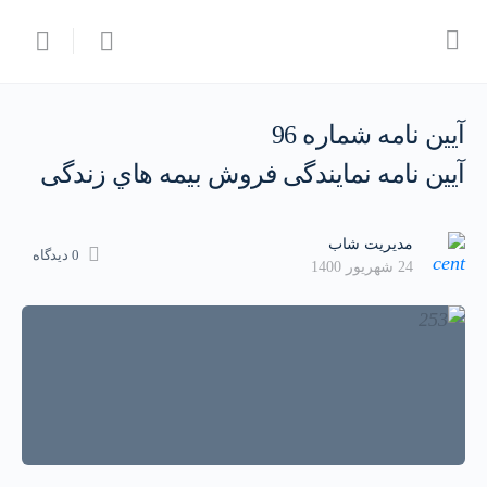
آیین نامه شماره 96
آﯾﯿﻦ ﻧﺎﻣﻪ ﻧﻤﺎﯾﻨﺪﮔﯽ ﻓﺮوش ﺑﯿﻤﻪ ﻫﺎي زﻧﺪﮔﯽ
مدیریت شاب
0 دیدگاه
24 شهریور 1400