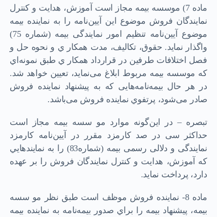
ﻣﺎده 7) ﻣﻮﺳﺴﻪ ﺑﯿﻤﻪ ﻣﺠﺎز اﺳﺖ آﻣﻮزش، ﻫﺪاﯾﺖ و ﮐﻨﺘﺮل
ﻧﻤﺎﯾﻨﺪﮔﺎن ﻓﺮوش ﻣﻮﺿﻮع اﯾﻦ آﯾﯿﻦﻧﺎﻣﻪ را ﺑﻪ ﻧﻤﺎﯾﻨﺪه ﺑﯿﻤﻪ
ﻣﻮﺿﻮع آﯾﯿﻦﻧﺎﻣﻪ ﺗﻨﻈﯿﻢ اﻣﻮر ﻧﻤﺎﯾﻨﺪﮔﯽ ﺑﯿﻤﻪ (ﺷﻤﺎره 75)
واﮔﺬار ﻧﻤﺎﯾﺪ. ﺣﻘﻮق، ﺗﮑﺎﻟﯿﻒ، ﻣﺪت ﻫﻤﮑﺎر ي و ﻧﺤﻮه ﺣﻞ و
ﻓﺼﻞ اﺧﺘﻼﻓﺎت ﻃﺮﻓﯿﻦ در ﻗﺮارداد ﻫﻤﮑﺎر ي ﻃﺒﻖ ﻧﻤﻮﻧﻪاي
ﮐﻪ ﻣﻮﺳﺴﻪ ﺑﯿﻤﻪ ﻣﺮﺑﻮط اﺑﻼغ ﻣﯽﻧﻤﺎﯾﺪ، ﺗﻌﯿﯿﻦ ﺧﻮاﻫﺪ ﺷﺪ.
در ﻫﺮ ﺣﺎل ﺑﯿﻤﻪﻧﺎﻣﻪﻫﺎﯾﯽ ﮐﻪ ﺑﻪ ﭘﯿﺸﻨﻬﺎد ﻧﻤﺎﯾﻨﺪه ﻓﺮوش
ﺻﺎدر ﻣﯽﺷﻮد، ﭘﺮﺗﻔﻮي ﻧﻤﺎﯾﻨﺪه ﻓﺮوش ﻣﯽﺑﺎﺷﺪ.
ﺗﺒﺼﺮه – در اﯾﻦﮔﻮﻧﻪ ﻣﻮارد ﻣﻮ ﺳﺴﻪ ﺑﯿﻤﻪ ﻣﺠﺎز اﺳﺖ
ﺣﺪاﮐﺜﺮ ﺳﯽ در ﺻﺪ ﮐﺎرﻣﺰد ﻣﻘﺮر در آﯾﯿﻦﻧﺎﻣﻪ ﮐﺎرﻣﺰد
ﻧﻤﺎﯾﻨﺪﮔﯽ و دﻻﻟﯽ رﺳﻤﯽ ﺑﯿﻤﻪ (ﺷﻤﺎره83) را ﺑﻪ ﻧﻤﺎﯾﻨﺪهایي
ﮐﻪ آﻣﻮزش، ﻫﺪاﯾﺖ و ﮐﻨﺘﺮل ﻧﻤﺎﯾﻨﺪﮔﺎن ﻓﺮوش را ﺑﺮ ﻋﻬﺪه
دارد، ﭘﺮداﺧﺖ ﻧﻤﺎﯾﺪ.
ﻣﺎده 8- ﻧﻤﺎﯾﻨﺪه ﻓﺮوش ﻣﻮﻇﻒ اﺳﺖ ﻃﺒﻖ ﻧﻈﺮ ﻣﻮ ﺳﺴﻪ
ﺑﯿﻤﻪ، ﭘﯿﺸﻨﻬﺎد ﺑﯿﻤﻪ را ﺑﺮاي ﺻﺪور ﺑﯿﻤﻪﻧﺎمه ﺑﻪ ﻧﻤﺎﯾﻨﺪه ﺑﯿﻤﻪ