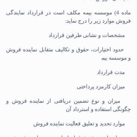
ﻣﺎده 4) ﻣﻮﺳﺴﻪ ﺑﯿﻤﻪ ﻣﮑﻠﻒ اﺳﺖ در ﻗﺮارداد ﻧﻤﺎﯾﻨﺪﮔﯽ
ﻓﺮوش ﻣﻮارد زﯾﺮ را درج ﻧﻤﺎﯾﺪ:
ﻣﺸﺨﺼﺎت و ﻧﺸﺎﻧﯽ ﻃﺮﻓﯿﻦ ﻗﺮارداد
ﺣﺪود اﺧﺘﯿﺎرات، ﺣﻘﻮق و ﺗﮑﺎﻟﯿﻒ ﻣﺘﻘﺎﺑﻞ ﻧﻤﺎﯾﻨﺪه ﻓﺮوش
و ﻣﻮﺳﺴﻪ ﺑﯿﻤ
ﻣﺪت ﻗﺮارداد
ﻣﯿﺰان ﮐﺎرﻣﺰد ﭘﺮداﺧﺘﯽ
ﻣﯿﺰان و ﻧﻮع ﺗﻀﻤﯿﻦ درﯾﺎﻓﺘﯽ از ﻧﻤﺎﯾﻨﺪه ﻓﺮوش و
ﭼﮕﻮﻧﮕﯽ اﺳﺘﻔﺎده و اﺳﺘﺮداد آن
ﻣﻮارد ﺗﺤﺪﯾﺪ و ﺗﻌﻠﯿﻖ ﻓﻌﺎﻟﯿﺖ ﻧﻤﺎﯾﻨﺪه ﻓﺮوش