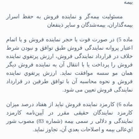
بیمه
ﻣﺴﺌﻮﻟﯿﺖ ﺑﯿﻤﻪﮔﺮ و ﻧﻤﺎﯾﻨﺪه ﻓﺮوش ﺑﻪ ﺣﻔﻆ اﺳﺮار
ﺑﯿﻤﻪﮔﺬاران، ﺑﯿﻤﻪﺷﺪﮔﺎن و ﺳﺎﯾﺮ ذﯾﻨﻔﻌﺎن
ﻣﺎده 5) در ﺻﻮرت ﻓﻮت ﯾﺎ ﺣﺠﺮ ﻧﻤﺎﯾﻨﺪه ﻓﺮوش و ﯾﺎ اﺗﻤﺎم
اﻋﺘﺒﺎر ﭘﺮواﻧﻪ ﻧﻤﺎﯾﻨﺪﮔﯽ ﻓﺮوش ﻃﺒﻖ ﺗﻮاﻓﻖ و ﻧﺒﻮدن ﺷﺮط
ﺧﻼف در ﻗﺮارداد ﻧﻤﺎﯾﻨﺪﮔﯽ ﻓﺮوش، ارزش ﭘﺮﺗﻔﻮي ﻧﻤﺎﯾﻨﺪه
ﻓﺮوش را ﭘﺮداﺧﺖ ﯾﺎ ﺑﺎ اﻧﺘﻘﺎل آن ﺑﻪ ﻧﻤﺎﯾﻨﺪه ﻓﺮوش دﯾﮕﺮ
ﻫﻤﺎن ﻣﻮ ﺳﺴﻪ ﻣﻮاﻓﻘﺖ ﻧﻤﺎﯾﺪ. ارزش ﭘﺮﺗﻔﻮي ﻧﻤﺎﯾﻨﺪه
ﻓﺮوش و ﻧﺤﻮه ﻣﺤﺎﺳﺒﻪ آن ﺑﺎ ﺗﻮاﻓﻖ ﻃﺮﻓﯿﻦ در ﻗﺮارداد
ﻧﻤﺎﯾﻨﺪﮔﯽ ﻓﺮوش ﺗﻌﯿﯿﻦ ﻣﯽ ﺷﻮد.
ﻣﺎده 6) ﮐﺎرﻣﺰد ﻧﻤﺎﯾﻨﺪه ﻓﺮوش ﻧﺒﺎﯾﺪ از ﻫﻔﺘﺎد درﺻﺪ ﻣﯿﺰان
ﮐﺎرﻣﺰد ﻧﻤﺎﯾﻨﺪﮔﺎن ﺣﻘﯿﻘﯽ ﻣﻘﺮر در آﯾﯿﻦﻧﺎﻣﻪ ﮐﺎرﻣﺰد
ﻧﻤﺎﯾﻨﺪﮔﯽ و دﻻﻟﯽ ر ﺳﻤﯽ ﺑﯿﻤﻪ (ﺷﻤﺎره 83) ﻣﺼﻮب ﺷﻮر
ايﻋﺎﻟﯽ ﺑﯿﻤﻪ و اﺻﻼﺣﺎت ﺑﻌﺪي آن، ﺗﺠﺎوز ﻧﻤﺎﯾﺪ.