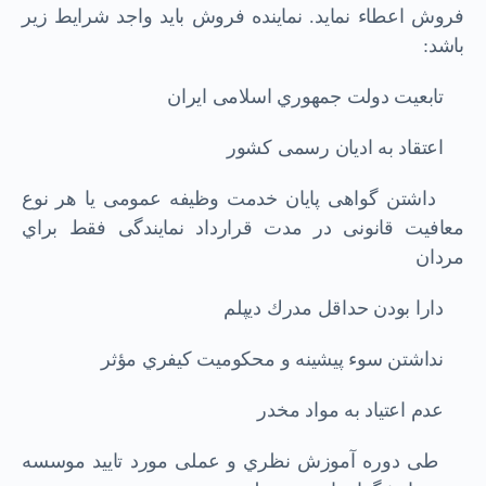
ﻓﺮوش اﻋﻄﺎء ﻧﻤﺎﯾﺪ. ﻧﻤﺎﯾﻨﺪه ﻓﺮوش ﺑﺎﯾﺪ واﺟﺪ ﺷﺮاﯾﻂ زﯾﺮ
ﺑﺎﺷﺪ:
ﺗﺎﺑﻌﯿﺖ دوﻟﺖ ﺟﻤﻬﻮري اﺳﻼﻣﯽ اﯾﺮان
اﻋﺘﻘﺎد ﺑﻪ ادﯾﺎن رﺳﻤﯽ ﮐﺸﻮر
داﺷﺘﻦ ﮔﻮاﻫﯽ ﭘﺎﯾﺎن ﺧﺪﻣﺖ وﻇﯿﻔﻪ ﻋﻤﻮﻣﯽ ﯾﺎ ﻫﺮ ﻧﻮع
ﻣﻌﺎﻓﯿﺖ ﻗﺎﻧﻮﻧﯽ در ﻣﺪت ﻗﺮارداد ﻧﻤﺎﯾﻨﺪﮔﯽ ﻓﻘﻂ ﺑﺮاي
ﻣﺮدان
دارا ﺑﻮدن ﺣﺪاﻗﻞ ﻣﺪرك دﯾﭙﻠﻢ
ﻧﺪاﺷﺘﻦ ﺳﻮء ﭘﯿﺸﯿﻨﻪ و ﻣﺤﮑﻮﻣﯿﺖ ﮐﯿﻔﺮي ﻣﺆﺛﺮ
ﻋﺪم اﻋﺘﯿﺎد ﺑﻪ ﻣﻮاد ﻣﺨﺪر
ﻃﯽ دوره آﻣﻮزش ﻧﻈﺮي و ﻋﻤﻠﯽ ﻣﻮرد ﺗﺎﯾﯿﺪ ﻣﻮﺳﺴﻪ