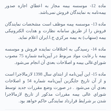
ﻣﺎده 12- ﻣﻮﺳﺴﻪ ﺑﯿﻤﻪ ﻣﺠﺎز ﺑﻪ اﻋﻄﺎي اﺟﺎزه ﺻﺪور
ﺑﯿﻤﻪﻧﺎﻣﻪ ﺑﻪ ﻧﻤﺎﯾﻨﺪﮔﺎن ﻓﺮوش ﻧﻤﯽﺑﺎﺷﺪ.
ﻣﺎده 13- ﻣﻮﺳﺴﻪ ﺑﯿﻤﻪ ﻣﻮﻇﻒ اﺳﺖ ﻣﺸﺨﺼﺎت ﻧﻤﺎﯾﻨﺪﮔﺎن
ﻓﺮوش را از ﻃﺮﯾﻖ ﺳﺎﻣﺎﻧﻪ ﻧﻈﺎرت و ﻫﺪاﯾت اﻟﮑﺘﺮوﻧﯿﮑﯽ
ﺑﯿﻤﻪ (ﺳﻨﻬﺎب) ﺑﻪ ﺑﯿﻤﻪ ﻣﺮﮐﺰي ج.ا.اﯾﺮان اﻋﻼم ﻧﻤﺎﯾﺪ.
ﻣﺎده 14- رﺳﯿﺪﮔﯽ ﺑﻪ اﺧﺘﻼﻓﺎت ﻧﻤﺎﯾﻨﺪه ﻓﺮوش و ﻣﻮﺳﺴﻪ
ﺑﯿﻤﻪ ﺑﺎ رﻋﺎﯾﺖ ﻣﻮاد ﻣﺮﺑﻮط در آﯾﯿﻦﻧﺎﻣه ﺷﻤﺎره 75 ﻣﺼﻮب
ﺷﻮرايﻋﺎﻟﯽ ﺑﯿﻤﻪ و اﺻﻼﺣﺎت ﺑﻌﺪي آن اﻧﺠﺎم ﻣﯽﺷﻮد.
ﻣﺎده 15- اﯾﻦ آﯾﯿﻦﻧﺎﻣﻪ از اﺑﺘﺪاي ﺳﺎل 1398 ﻻزماﻻﺟﺮا اﺳﺖ
و از آن ﺗﺎرﯾﺦ ﺟﺎﯾﮕﺰﯾﻦ آﯾﯿﻦﻧﺎﻣﻪ ﺷﻤﺎره 54 و اﺻﻼﺣﺎت
ﺑﻌﺪي آن ﻣﯽﺷﻮد . در ﺻﻮرت وﺿﻊ ﻣﻘﺮرات ﺟﺪﯾﺪ ﺗﻮﺳﻂ
ﺷﻮراي ﻋﺎﻟﯽ ﺑﯿﻤﻪ ﻣﻘﺮرات ﻣﺬﮐﻮر از ﺗﺎرﯾﺦ ﻻزماﻻﺟﺮا
ﺷﺪن ﺑﺮ ﺷﺮاﯾﻂ ﻗﺮارداد ﻧﻤﺎﯾﻨﺪﮔﯽ ﺣﺎﮐﻢ ﺧﻮاﻫﺪ ﺑﻮد.