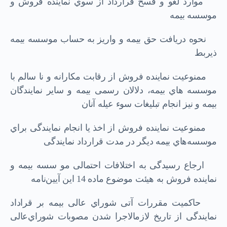
ﻣﻮارد ﻟﻐﻮ و ﻓﺴﺦ ﻗﺮارداد از ﺳﻮي ﻧﻤﺎﯾﻨﺪه ﻓﺮوش و
ﻣﻮﺳﺴﻪ بیمه
ﻧﺤﻮه درﯾﺎﻓﺖ ﺣﻖ ﺑﯿﻤﻪ و وارﯾﺰ ﺑﻪ ﺣﺴﺎب ﻣﻮﺳﺴﻪ ﺑﯿﻤﻪ
ذﯾﺮﺑﻂ
ﻣﻤﻨﻮﻋﯿﺖ ﻧﻤﺎﯾﻨﺪه ﻓﺮوش از رﻗﺎﺑﺖ ﻣﮑﺎراﻧﻪ و ﻧﺎ ﺳﺎﻟﻢ ﺑﺎ
ﻣﻮﺳﺴﻪ ﻫﺎي ﺑﯿﻤﻪ، دﻻﻻن رﺳﻤﯽ ﺑﯿﻤﻪ و ﺳﺎﯾﺮ ﻧﻤﺎﯾﻨﺪﮔﺎن
ﺑﯿﻤﻪ و ﻧﯿﺰ اﻧﺠﺎم ﺗﺒﻠﯿﻐﺎت ﺳﻮء ﻋﯿﻠﻪ آﻧﺎن
ﻣﻤﻨﻮﻋﯿﺖ ﻧﻤﺎﯾﻨﺪه ﻓﺮوش از اﺧﺬ ﯾﺎ اﻧﺠﺎم ﻧﻤﺎﯾﻨﺪﮔﯽ ﺑﺮاي
ﻣﻮﺳﺴﻪﻫﺎي ﺑﯿﻤﻪ دﯾﮕﺮ در ﻣﺪت ﻗﺮارداد ﻧﻤﺎﯾﻨﺪﮔﯽ
ارﺟﺎع رﺳﯿﺪﮔﯽ ﺑﻪ اﺧﺘﻼﻓﺎت اﺣﺘﻤﺎﻟﯽ ﻣﻮ ﺳﺴﻪ ﺑﯿﻤﻪ و
ﻧﻤﺎﯾﻨﺪه ﻓﺮوش ﺑﻪ ﻫﯿﺌﺖ ﻣﻮﺿﻮع ﻣﺎده 14 اﯾﻦ آﯾﯿﻦﻧﺎﻣﻪ
ﺣﺎﮐﻤﯿﺖ ﻣﻘﺮرات آﺗﯽ ﺷﻮراي ﻋﺎﻟﯽ ﺑﯿﻤﻪ ﺑﺮ ﻗﺮاداد
ﻧﻤﺎﯾﻨﺪﮔﯽ از ﺗﺎرﯾﺦ ﻻزماﻻﺟﺮا ﺷﺪن ﻣﺼﻮﺑﺎت ﺷﻮرايﻋﺎﻟﯽ