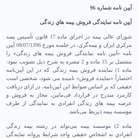
آیین نامه شماره
96
آﯾﯿﻦ ﻧﺎﻣﻪ ﻧﻤﺎﯾﻨﺪﮔﯽ ﻓﺮوش ﺑﯿﻤﻪ
ﻫ
ﺎي زﻧﺪﮔﯽ
ﺷﻮرای ﻋﺎﻟﯽ ﺑﯿﻤﻪ در اﺟﺮاي ﻣﺎده 17 ﻗﺎﻧﻮن ﺗﺄسیس ﺑﯿﻤﻪ
ﻣﺮﮐﺰي اﯾﺮان و ﺑﯿﻤﻪﮔﺮي، در ﺟﻠﺴﻪ ﻣﻮرخ 08/07/1396 آﯾﯿﻦ
ﻧﺎﻣﻪ «آﯾﯿﻦ ﻧﺎﻣﻪ ﻧﻤﺎﯾﻨﺪﮔﯽ ﻓﺮوش ﺑﯿﻤﻪ ﻫﺎي زﻧﺪﮔﯽ» را
ﻣﺸﺘﻤﻞ ﺑﺮ 15 ﻣﺎده و 2 ﺗﺒﺼﺮه ﺑﻪ ﺷﺮح ذﯾﻞ ﺗﺼﻮﯾﺐ ﻧﻤﻮد:
ﻣﺎده 1) ﻧﻤﺎﯾﻨﺪه ﻓﺮوش ﺑﯿﻤﻪ زﻧﺪﮔﯽ ﮐﻪ در اﯾﻦ آﯾﯿﻦﻧﺎﻣﻪ
اﺧﺘﺼﺎراً «ﻧﻤﺎﯾﻨﺪه ﻓﺮوش» ﻧﺎﻣﯿﺪه ﻣﯽ ﺷﻮد، ﺷﺨﺼﯽ اﺳﺖ
ﺣﻘﯿﻘﯽ ﮐﻪ ﺑﺮ اﺳﺎس ﺿﻮاﺑﻂ اﯾﻦ آﯾﯿﻦﻧﺎﻣﻪ، در ازاي درﯾﺎﻓﺖ
ﮐﺎرﻣﺰد ﻣﻨﺪرج در ﻗﺮارداد ﻓﯽﻣﺎﺑﯿﻦ، ﻣﺠﺎز ﺑﻪ ﻓﺮوش و
ﻋﺮﺿﻪ ﺑﯿﻤﻪ ﻫﺎي زﻧﺪﮔﯽ اﻧﻔﺮادي ﺑﻪ ﻧﻤﺎﯾﻨﺪﮔﯽ از ﻃﺮف
ﻣﻮﺳﺴﻪ ﺑﯿﻤﻪ ذﯾﺮﺑﻂ ﻣﯽﺑﺎﺷﺪ.
ﻣﺎده 2) ﻣﻮﺳﺴﻪ ﺑﯿﻤﻪ ﻣﯽﺗﻮاﻧﺪ در رﺷﺘﻪ ﺑﯿﻤﻪ زﻧﺪﮔﯽ
اﻧﻔﺮادي ﺑﻪ اﺷﺨﺎص ﺣﻘﯿﻘﯽ واﺟﺪ ﺷﺮاﯾﻂ ﭘﺮواﻧﻪ ﻧﻤﺎﯾﻨﺪﮔﯽ