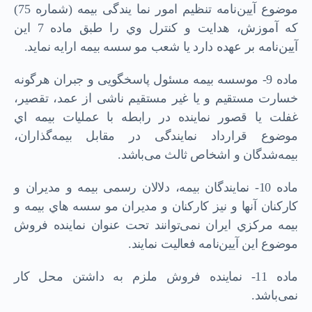
ﻣﻮﺿﻮع آﯾﯿﻦﻧﺎﻣﻪ ﺗﻨﻈﯿﻢ اﻣﻮر ﻧﻤﺎ ﯾﻨﺪﮔﯽ ﺑﯿﻤﻪ (ﺷﻤﺎره 75)
ﮐﻪ آﻣﻮزش، ﻫﺪاﯾﺖ و ﮐﻨﺘﺮل وي را ﻃﺒﻖ ﻣﺎده 7 اﯾﻦ
آﯾﯿﻦﻧﺎﻣﻪ ﺑﺮ ﻋﻬﺪه دارد ﯾﺎ ﺷﻌﺐ ﻣﻮ ﺳﺴﻪ ﺑﯿﻤﻪ اراﯾﻪ ﻧﻤﺎﯾﺪ.
ﻣﺎده 9- ﻣﻮﺳﺴﻪ ﺑﯿﻤﻪ ﻣﺴﺌﻮل ﭘﺎﺳﺨﮕﻮﯾﯽ و ﺟﺒﺮان ﻫﺮﮔﻮﻧﻪ
ﺧﺴﺎرت ﻣﺴﺘﻘﯿﻢ و ﯾﺎ ﻏﯿﺮ ﻣﺴﺘﻘﯿﻢ ﻧﺎﺷﯽ از ﻋﻤﺪ، ﺗﻘﺼﯿﺮ،
ﻏﻔﻠﺖ ﯾﺎ ﻗﺼﻮر ﻧﻤﺎﯾﻨﺪه در راﺑﻄﻪ ﺑﺎ ﻋﻤﻠﯿﺎت ﺑﯿﻤﻪ اي
ﻣﻮﺿﻮع ﻗﺮارداد ﻧﻤﺎﯾﻨﺪﮔﯽ در ﻣﻘﺎﺑﻞ ﺑﯿﻤﻪﮔﺬاران،
ﺑﯿﻤﻪﺷﺪﮔﺎن و اﺷﺨﺎص ﺛﺎﻟﺚ ﻣﯽﺑﺎﺷﺪ.
ﻣﺎده 10- ﻧﻤﺎﯾﻨﺪﮔﺎن ﺑﯿﻤﻪ، دﻻﻻن رﺳﻤﯽ ﺑﯿﻤﻪ و ﻣﺪﯾﺮان و
ﮐﺎرﮐﻨﺎن آﻧﻬﺎ و ﻧﯿﺰ ﮐﺎرﮐﻨﺎن و ﻣﺪﯾﺮان ﻣﻮ ﺳﺴﻪ ﻫﺎي ﺑﯿﻤﻪ و
ﺑﯿﻤﻪ ﻣﺮﮐﺰي اﯾﺮان ﻧﻤﯽﺗﻮاﻧﻨﺪ ﺗﺤﺖ ﻋﻨﻮان ﻧﻤﺎﯾﻨﺪه ﻓﺮوش
ﻣﻮﺿﻮع اﯾﻦ آﯾﯿﻦﻧﺎﻣﻪ ﻓﻌﺎﻟﯿﺖ ﻧﻤﺎﯾﻨﺪ.
ﻣﺎده 11- ﻧﻤﺎﯾﻨﺪه ﻓﺮوش ﻣﻠﺰم ﺑﻪ داﺷﺘﻦ ﻣﺤﻞ ﮐﺎر
ﻧﻤﯽﺑﺎﺷﺪ.