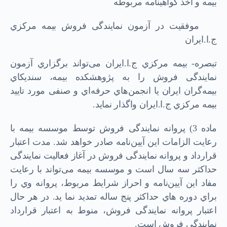
ﺑﯿﻤﻪ و اﺧﺬ ﮔﻮاﻫﯿﻨﺎﻣﻪ ﻣﺮﺑﻮﻃﻪ
ﻣﻮﻓﻘﯿﺖ در آزﻣﻮن ﻧﻤﺎﯾﻨﺪﮔﯽ ﻓﺮوش ﺑﯿﻤﻪ ﻣﺮﮐﺰي
ج.ا.اﯾﺮان
ﺗﺒﺼﺮه- ﺑﯿﻤﻪ ﻣﺮﮐﺰي ج.ا.اﯾﺮان ﻣﯽﺗﻮاﻧﺪ ﺑﺮﮔﺰاري آزﻣﻮن
ﻧﻤﺎﯾﻨﺪﮔﯽ ﻓﺮوش را ﺑﻪ ﭘﮋوﻫﺸﮑﺪه ﺑﯿﻤﻪ، ﺳﻨﺪﯾﮑﺎي
ﺑﯿﻤﻪﮔﺮان اﯾﺮان ﯾﺎ اﻧﺠﻤﻦﻫﺎي ﺣﺮﻓﻪاي و ﺻﻨﻔﯽ ﻣﻮرد ﺗﺎﯾﯿﺪ
ﺑﯿﻤﻪ ﻣﺮﮐﺰي ج.ا.اﯾﺮان واﮔﺬار ﻧﻤﺎﯾﺪ.
ﻣﺎده 3) ﭘﺮواﻧﻪ ﻧﻤﺎﯾﻨﺪﮔﯽ ﻓﺮوش ﺗﻮﺳﻂ ﻣﻮﺳﺴﻪ ﺑﯿﻤﻪ ﺑﺎ
رﻋﺎﯾﺖ اﻟﺰاﻣﺎت اﯾﻦ آﯾﯿﻦﻧﺎﻣﻪ ﺻﺎدر ﺧﻮاﻫﺪ ﺷﺪ. ﻣﺪت اﻋﺘﺒﺎر
ﻗﺮارداد و ﭘﺮواﻧﻪ ﻧﻤﺎﯾﻨﺪﮔﯽ ﻓﺮوش در آﻏﺎز ﻓﻌﺎﻟﯿﺖ ﻧﻤﺎﯾﻨﺪﮔﯽ
ﺣﺪاﮐﺜﺮ ﺳﻪ ﺳﺎل اﺳﺖ و ﻣﻮﺳﺴﻪ ﺑﯿﻤﻪ ﻣﯽﺗﻮاﻧﺪ ﺑﺎ رﻋﺎﯾﺖ
ﻣﻔﺎد اﯾﻦ آﯾﯿﻦﻧﺎﻣﻪ و اﺣﺮاز ﺷﺮاﯾﻂ ﻣﺮﺑﻮط، ﭘﺮواﻧﻪ وي را
ﺑﺮاي دوره ﻫﺎي ﺣﺪاﮐﺜﺮ ﭘﻨﺞ ﺳﺎﻟﻪ ﺗﻤﺪﯾﺪ ﻧﻤﺎ ﯾﺪ. در ﻫﺮ ﺣﺎل
اﻋﺘﺒﺎر ﭘﺮواﻧﻪ ﻧﻤﺎﯾﻨﺪگی ﻓﺮوش، ﻣﻨﻮط ﺑﻪ اﻋﺘﺒﺎر ﻗﺮارداد
ﻧﻤﺎﯾﻨﺪﮔﯽ ﻓﺮوش اﺳﺖ.