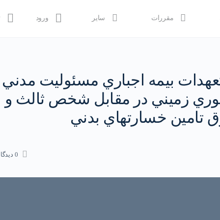
مقررات
سایر
ورود
ث
عهدات بيمه اجباري مسئوليت مدني
توري زميني در مقابل شخص ثالث و
ق تامين خسارتهاي بدني
0 دیدگاه