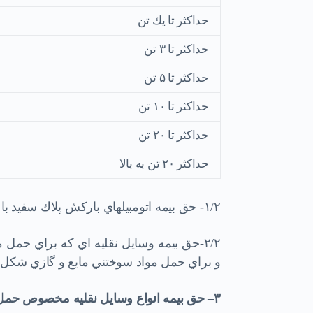
حداكثر تا يك تن
حداكثر تا ۳ تن
حداكثر تا ۵ تن
حداكثر تا ۱۰ تن
حداكثر تا ۲۰ تن
حداكثر ۲۰ تن به بالا
۱/۲- حق بيمه اتومبيلهاي باركش پلاك سفيد با ۱۵% تخفيف محاسبه مي شود
و براي حمل مواد سوختني مايع و گازي شكل ۲۵% اضافه نرخ منظور مي شود.
۳
–
حق بيمه انواع وسايل نقليه مخصوص حم