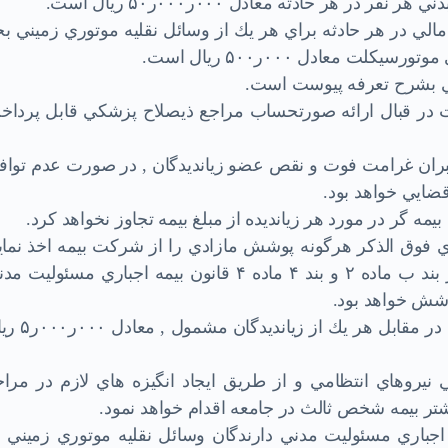
مالي در هر حادثه براي هر يك از وسائل نقليه موتوري زميني ب
جات در قبال ارائه صورتحساب مراجع ذيصلاح پزشكي قابل پرداخ
جبران غرامت فوت و نقص عضو زيانديدگان , در صورت عدم تواف
اح قضايي خواهد بود.
ي فوق الذكر هرگونه پوشش مازادي را از شركت بيمه اخذ نمايد
زيانهاي بدني ناشي از استثنائات ذكر شده در بند ب ماده ۲ و بند ۴ ماده ۴ قانون بيمه اجباري مسئولي
ت پوشش خواهد بود.
۸- حداكثر تعهد صندوق تامين خسارتهاي بدني در مقابل هر يك
 نيروهاي انتظامي و از طريق ايجاد انگيزه هاي لازم در مراج
تر بيمه شخص ثالث در جامعه اقدام خواهد نمود.
مه اجباري مسئوليت مدني دارندگان وسائل نقليه موتوري زميني 