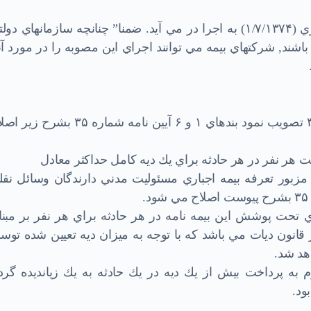
۱۱- اين مصوبه از تاريخ اول مهر ماه سالجاري (۱/۷/۱۳۷۴) به اجرا در مي آيد. ضمنا” چنانچه سازمانهاي د
اشند, شركتهاي بيمه مي توانند اجراي اين مصوبه را در مورد آن
شوراي عالي بيمه در جلسه مورخ ۳۱/۲/۱۳۷۵ تصويب نمود بندهاي ۱ و ۶ آيين نامه شماره ۳۵ بش
افزايش مزبور تعرفه بيمه اجباري مسئوليت مدني دارندگان وسائل نقل
هاي تحت پوشش اين بيمه نامه در هر حادثه براي هر نفر بر مبن
 قانون ديات مي باشد كه با توجه به ميزان ديه تعيين شده تو
 خواهد شد.
ه پرداخت بيش از يك ديه در يك حادثه به يك زيانديده گردد
ود.