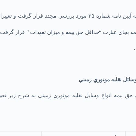
در جلسه مورخ ۳۰/۷/۱۳۷۵ شواري عالي بيمه آيين نامه شماره ۳۵ مورد بررسي مجدد قرار گرفت و تغي
سائل نقليه موتوري زميني
 حق بيمه انواع وسايل نقليه موتوري زميني به شرح زير تعيي