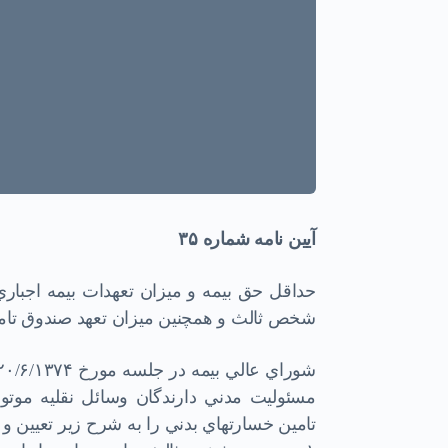
آیين نامه شماره
۳۵
حداقل حق بيمه و ميزان تعهدات بيمه اجبار
شخص ثالث و همچنين ميزان تعهد صندوق تام
مسئوليت مدني دارندگان وسائل نقليه موت
تامين خسارتهاي بدني را به شرح زير تعيين 