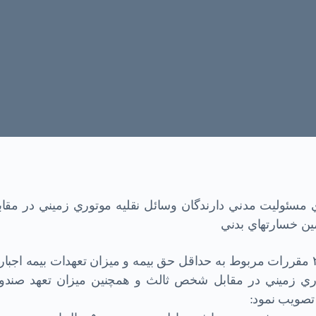
ي مسئوليت مدني دارندگان وسائل نقليه موتوري زميني در مقاب
ين خسارتهاي بدني
شوراي عالي بيمه در جلسه مورخ ۲۰/۶/۱۳۷۴ مقررات مربوط به حداقل حق بيمه و ميزان تعهدات بيمه اجب
وري زميني در مقابل شخص ثالث و همچنين ميزان تعهد صندو
و تصويب نمود: