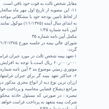
مقابل شخص ثالث به قوت خود باقي است.
از لحاظ تامين بودجه خود با مشكلاتي مواجه ب
به ابتداي سال آينده (۱/۱/۱۳۷۵) موكول نمايند.
آيين نامه شماره ۱/۳۵
مكمل آيين نامه شماره ۳۵
گردد:
۱-تعهد بيمه شخص ثالث در مورد جبران غرامت هر نفر در هر حادثه براي يك ديه كامل حداكثر معادل
۰۰۰ر۰۰۰ر۶۰ ريال است.با توجه به 
موتوري زميني موضوع بند ۳ آيين نامه شماره ۳۵ بشرح پيوست اصلاح مي شود.
۶- حداكثر تعهد بيمه گر براي جبران غرامت
ارزان ترين نوع ديه از انواع مجري مذكور در
مراجع ذيصلاح قضايي محاسبه و پرداخت
تبصره : در صورتي كه مسئول حادثه محكوم ب
شركت بيمه متعهد به پرداخت غرامت خواهد ب
آيين نامه شماره ۲/۳۵