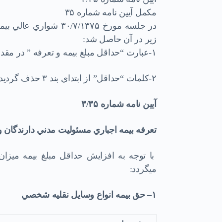
مكمل آيين نامه شماره ۳۵
زير در آن حاصل شد:
۱-عبارت “حداقل مبلغ بيمه و تعرفه ” در مقدمه بجاي عبارت “حداقل حق بيمه و ميزان تعهدات ” قرار گرفت.
۲-كلمات “حداقل” از ابتداي بند ۳ حذف گرديد.
آيين نامه شماره
۳/۳۵
تعرفه بيمه اجباري مسئوليت مدني دارندگان و
با توجه به افزايش حداقل مبلغ بيمه ميزان
ميگردد:
۱
–
حق بيمه انواع وسايل نقليه شخصي