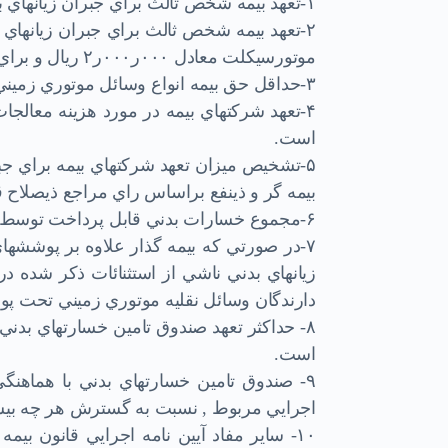
۱-تعهد بيمه شخص ثالث براي جبران زيانهاي بدني هر نفر در هر حادثه معادل ۰۰۰ر۰۰۰ر۵۰ ريال است.
۲-تعهد بيمه شخص ثالث براي جبران زيانهاي 
موتورسيكلت معادل ۰۰۰ر۰۰۰ر۲ ريال و براي موتورسيكلت معادل ۰۰۰ر۵۰۰ ريال است.
۳-حداقل حق بيمه انواع وسائل موتوري زميني بشرح تعرفه پيوست است.
۴-تعهد شركتهاي بيمه در مورد هزينه معال
است.
۵-تشخيص ميزان تعهد شركتهاي بيمه براي 
بيمه گر و ذينفع براساس راي مراجع ذيصل
۶-مجموع خسارات بدني قابل پرداخت توسط بيمه گر در مورد هر زيانديده از مبلغ بيمه تجاوز نخواهد كرد.
۷-در صورتي كه بیمه گذار علاوه بر پوششها
دارندگان وسائل نقليه موتوري زميني تح
است.
۹- صندوق تامين خسارتهاي بدني با هماهنگي
اجرايي مربوط , نسبت به گسترش هر چه بيش
۱۰- ساير مفاد آيين نامه اجرايي قانون بي