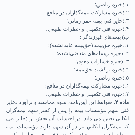
۱.ذخيره رياضي؛
۲.ذخيره مشاركت ‌بيمه‌گذاران در منافع؛
۳.ذخاير فني بيمه عمر زماني؛
۴.ذخيره فني تكميلي و خطرات طبيعي.
ب) بيمه‌هاي غيرزندگي:
۱.ذخيره ‌حق‌بيمه (حق‌بيمه عايد نشده)؛
۲. ذخيره ريسك‌هاي منقضي‌نشده؛
۳. ذخيره خسارات معوق؛
۴.ذخيره برگشت ‌حق‌بيمه؛
۵.ذخيره رياضي؛
۶.ذخيره مشاركت ‌بيمه‌گذاران در منافع؛
۷.ذخيره فني تكميلي و خطرات طبيعي.
ماده
۲.
ضوابط اين آيين‌نامه، نحوه محاسبه و برآورد ذخاير
فني سهم مؤسسات بيمه را پس از كسر سهم بيمه‌گران
اتكايي تعيين مي‌نمايد. در احتساب آن بخش از ذخاير فني
كه بيمه‌گران اتكايي نيز در آن سهم دارند مؤسسات بيمه
موظف‌اند ضمن منعكس كردن ذخاير فني قبل از كسر