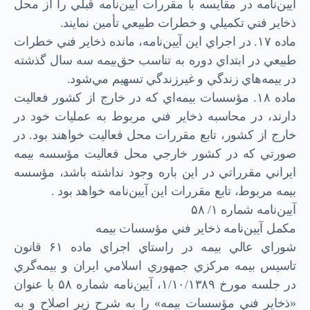
آيين‌نامه در مقايسه با مقررات آيين‌نامه قبلي را از محل
ذخاير فني تكميلي و خطرات طبيعي تأمين نمايند.
ماده ۱۷. در اجراي اين آيين‌نامه، مانده ذخاير فني خطرات
طبيعي در ابتداي دوره به تناسب حق‌بيمه سه ‌سال گذشته
در بيمه‌هاي زندگي و غيرزندگي تسهيم مي‌شود.
ماده ۱۸. مؤسسات بيمه‌اي كه در خارج از كشور فعاليت
دارند، در محاسبه ذخاير فني مربوط به عمليات خود در
خارج از كشور، تابع مقررات محل فعاليت خواهند بود. در
صورتي كه در كشور خارجي محل فعاليت مؤسسه بيمه
ايراني مقرراتي در اين باره وجود نداشته باشد، مؤسسه
بيمه مربوط، تابع مقررات اين آيين‌نامه خواهد بود .
آیین‌نامه شماره ۱/ ۵۸
مكمل آيين‌نامه ذخاير فني مؤسسات بيمه
شوراي عالي بيمه در راستاي اجراي ماده ۶۱ قانون
تاسيس بيمه مركزي جمهوري اسلامي ايران و بيمه‌گري
در جلسه مورخ ۱/۱۰/۱۳۸۹، آيين‌نامه شماره ۵۸ با عنوان
«ذخاير فني مؤسسات بيمه» را به شرح زير اصلاح و به