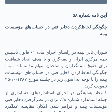
آيين نامه شماره ۵۸
چگونگي لحاظ‌كردن ذخاير فني در حساب‌هاي مؤسسات
بيمه
شوراي‌عالي بيمه در راستاي اجراي ماده ۶۱ قانون تأسيس
بيمه مركزي ايران و بيمه‌گري و با هدف ايجاد شفافيت
براي حقوق بيمه‌گذاران و صاحبان سهام مؤسسات بيمه،
چگونگي لحاظ‌كردن ذخاير فني در حساب‌هاي مؤسسات
بيمه را با توجه به اصول زير در جلسه مورخ ۲۵/۱۰/۱۳۸۷
تصويب كرد:
۱.ايجاد هماهنگي در اجراي استانداردهاي حسابداري از
جمله استاندارد شماره ۲۸، براي در نظر‌‌گرفتن ذخاير فني
مؤسسات بيمه و فراهم شدن امكان مقايسه عملكرد