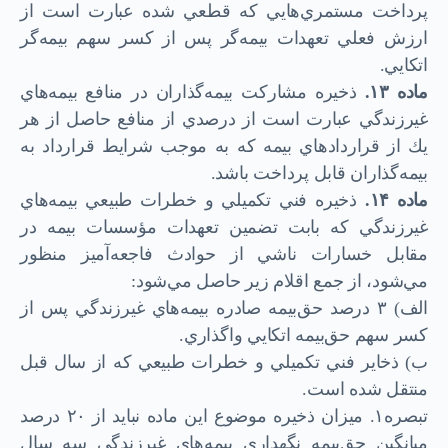
پرداخت مستمري‌هايي كه قطعي شده عبارت است از
ارزش فعلي تعهدات ‌بيمه‌گر پس از كسر سهم بيمه‌گر
اتكايي.
ماده
۱۳.
ذخيره مشاركت بيمه‌گذاران در منافع بيمه‌هاي
غيرزندگي عبارت است از درصدي از منافع حاصل از هر
يك از قراردادهاي بيمه كه به موجب شرايط قرارداد به
‌بيمه‌گذاران قابل پرداخت باشد.
ماده
۱۴.
ذخيره فني تكميلي و خطرات طبيعي بيمه‌هاي
غيرزندگي كه بابت تضمين تعهدات مؤسسات بيمه در
مقابل خسارات ناشي از حوادث فاجعه‌آميز منظور
مي‌شود، از جمع اقلام زير حاصل مي‌شود:
الف) ۳ درصد حق‌بيمه صادره بيمه‌هاي غيرزندگي پس از
كسر سهم حق‌بيمه اتكايي واگذاري.
ب) ذخاير فني تكميلي و خطرات طبيعي كه از سال قبل
منتقل شده است.
تبصره۱. ميزان ذخيره موضوع اين ماده نبايد از ۲۰ درصد
ميانگين حق‌بيمه نگهداري بيمه‌هاي غيرزندگي سه سال