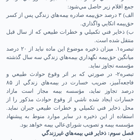
جمع اقلام زير حاصل مي‌شود:
الف) ۳ درصد حق‌بيمه صادره بيمه‌هاي زندگي پس از كسر
حق‌بيمه اتكايي واگذاري.
ب) ذخاير فني تكميلي و خطرات طبيعي كه از سال قبل
منتقل شده است.
تبصره۱. ميزان ذخيره موضوع اين ماده نبايد از ۲۰ درصد
ميانگين حق‌بيمه نگهداري بيمه‌هاي زندگي سه‌ سال گذشته
مؤسسه تجاوز نمايد.
تبصره۲- در صورتي كه بر اثر وقوع حوادث طبيعي و
فاجعه‌آميز، ضريب خسارت در بيمه‌هاي زندگي از ۸۵
درصد تجاوز نمايد، مؤسسه بيمه مجاز است مازاد
خسارات ايجاد شده ناشي از وقوع حوادث مذكور را از
محل ذخاير فني تكميلي و خطرات طبيعي جبران نمايد.
استفاده از اين ذخيره در ساير موارد منوط به پيشنهاد
مؤسسه بيمه و تصويب شوراي‌عالي بيمه خواهد بود.
فصل سوم: ذخاير فني بيمه‌هاي غيرزندگي