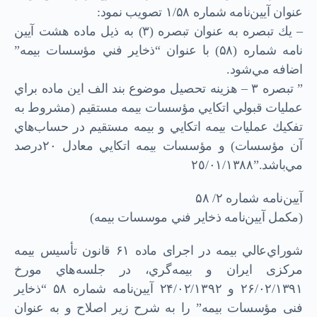
عنوان آيين‌نامه شماره ۱/۵۸ تصويب نمود:
– يك تبصره به عنوان تبصره (۳) به ذيل ماده هشت آيين
نامه شماره (۵۸) با عنوان “ذخاير فني مؤسسات بيمه”
اضافه مي‌شود.
” تبصره ۳ – هزينه تحصيل موضوع بند الف اين ماده براي
عمليات قبولي اتكايي مؤسسات بيمه مستقيم (مشروط به
تفكيك عمليات بيمه اتكايي و بيمه مستقيم در حساب‌هاي
آن مؤسسات) و مؤسسات بيمه اتكايي معادل ۲۰درصد
مي‌باشد.”٢٥/٠١/١٣٨٨
آیین‌نامه شماره ۲/ ۵۸
(مكمل آيين‌نامه ذخاير فني موسسات بيمه)
شوراي‌عالي بيمه در اجرای ماده ۶۱ قانون تأسیس بیمه
مرکزی ایران و بیمه‌گري، در جلسه‌هاي مورخ
۲۶/۰۲/۱۳۹۱ و ۲۴/۰۲/۱۳۹۲ آیین‌نامه شماره ۵۸ “ذخایر
فنی مؤسسات بیمه” را به شرح زیر اصلاح و به عنوان