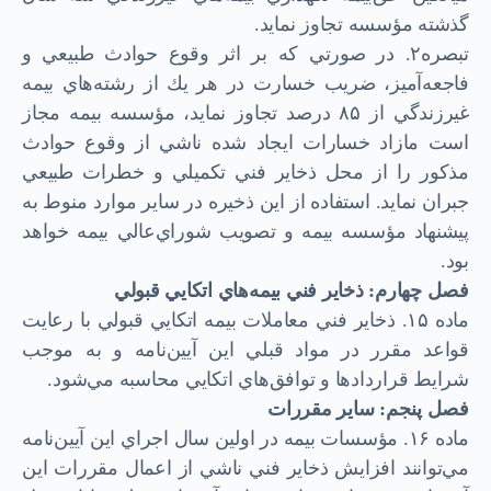
گذشته مؤسسه تجاوز نمايد.
تبصره۲. در صورتي كه بر اثر وقوع حوادث طبيعي و
فاجعه‌آميز، ضريب خسارت در هر يك از رشته‌هاي بيمه
غيرزندگي از ۸۵ درصد تجاوز نمايد، مؤسسه بيمه مجاز
است مازاد خسارات ايجاد شده ناشي از وقوع حوادث
مذكور را از محل ذخاير فني تكميلي و خطرات طبيعي
جبران نمايد. استفاده از اين ذخيره در ساير موارد منوط به
پيشنهاد مؤسسه بيمه و تصويب شوراي‌عالي بيمه خواهد
بود.
فصل چهارم: ذخاير فني بيمه‌هاي اتكايي قبولي
ماده ۱۵. ذخاير فني معاملات بيمه اتكايي قبولي با رعايت
قواعد مقرر در مواد قبلي اين ‌آيين‌نامه و به موجب
شرايط قراردادها و توافق‌هاي اتكايي محاسبه مي‌شود.
فصل پنجم: ساير مقررات
ماده ۱۶. مؤسسات بيمه در اولين سال اجراي اين آيين‌نامه
مي‌توانند افزايش ذخاير فني ناشي از اعمال مقررات اين