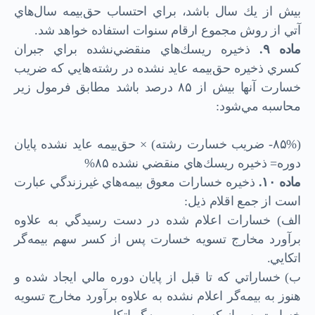
بيش از يك سال باشد، براي احتساب حق‌بيمه سال‌هاي
آتي از روش مجموع ارقام سنوات استفاده خواهد شد.
ماده
۹.
ذخيره ريسك‌هاي منقضي‌نشده براي جبران
كسري ذخيره حق‌بيمه عايد نشده در رشته‌هايي كه ضريب
خسارت آنها بيش از ۸۵ درصد باشد مطابق فرمول زير
محاسبه مي‌شود:
(۸۵%- ضريب خسارت رشته) × حق‌بيمه عايد نشده پايان
دوره= ذخيره ريسك‌هاي منقضي نشده ۸۵%
ماده
۱۰.
ذخيره خسارات معوق بيمه‌هاي غيرزندگي عبارت
است از جمع اقلام ذيل:
الف) خسارات اعلام شده در دست رسيدگي به علاوه
برآورد مخارج تسويه خسارت پس از كسر سهم بيمه‌گر
اتكايي.
ب) خساراتي كه تا قبل از پايان دوره مالي ايجاد شده و
هنوز به بيمه‌گر اعلام نشده به علاوه برآورد مخارج تسويه
خسارت پس از كسر سهم بيمه‌گر اتكايي.