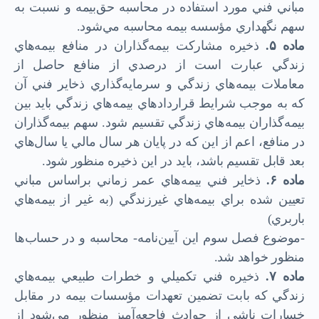
مباني فني مورد استفاده در محاسبه ‌حق‌بيمه و نسبت به
سهم نگهداري مؤسسه بيمه محاسبه مي‌شود.
ماده
۵.
ذخيره مشاركت بيمه‌گذاران در منافع بيمه‌هاي
زندگي عبارت است از درصدي از منافع حاصل از
معاملات بيمه‌هاي زندگي و سرمايه‌گذاري ذخاير فني آن
كه به موجب شرايط قراردادهاي بيمه‌هاي زندگي بايد بين
‌بيمه‌گذاران بيمه‌هاي زندگي تقسيم شود. سهم ‌بيمه‌گذاران
در منافع، اعم از اين كه در پايان هر سال مالي يا سال‌هاي
بعد قابل تقسيم باشد، بايد در اين ذخيره منظور شود.
ماده
۶.
ذخاير فني بيمه‌هاي عمر زماني براساس مباني
تعيين شده براي بيمه‌هاي غيرزندگي (به غير از بيمه‌هاي
باربري)
-موضوع فصل سوم اين ‌آيين‌نامه- محاسبه و در حساب‌ها
منظور خواهد شد.
ماده
۷.
ذخيره فني تكميلي و خطرات ‌طبيعي بيمه‌هاي
زندگي كه بابت تضمين تعهدات مؤسسات ‌بيمه در مقابل
خسارات ناشي از حوادث فاجعه‌آميز منظور مي‌شود از