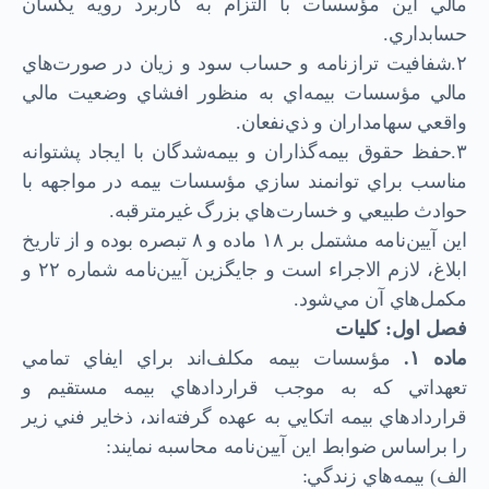
مالي اين مؤسسات با التزام به كاربرد رويه يكسان
حسابداري.
۲.شفافيت ترازنامه و حساب سود و زيان در صورت‌هاي
مالي مؤسسات بيمه‌اي به منظور افشاي وضعيت مالي
واقعي سهامداران و ذي‌نفعان.
۳.حفظ حقوق بيمه‌گذاران و بيمه‌شدگان با ايجاد پشتوانه
مناسب براي توانمند سازي مؤسسات بيمه در مواجهه با
حوادث طبيعي و خسارت‌هاي بزرگ غيرمترقبه.
اين آيين‌نامه مشتمل بر ۱۸ ماده و ۸ تبصره بوده و از تاريخ
ابلاغ، لازم الاجراء است و جايگزين آيين‌نامه شماره ۲۲ و
مكمل‌هاي آن مي‌شود.
فصل اول: كليات
ماده
۱.
مؤسسات بيمه مكلف‌اند براي ايفاي تمامي
تعهداتي كه به موجب قراردادهاي بيمه مستقيم و
قراردادهاي بيمه اتكايي به عهده گرفته‌اند، ذخاير فني زير
را براساس ضوابط اين آيين‌نامه محاسبه نمايند:
الف) بيمه‌هاي زندگي: