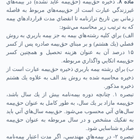
ماده
۸.
ذخيره حق‌بيمه (حق‌بيمه عايد نشده) در بيمه‌هاي
غيرزندگي عبارت است از حق‌بيمه‌هاي مربوط به فاصله
زماني بين تاريخ ترازنامه تا انقضاي مدت قراردادهاي بيمه
كه به ترتيب زير محاسبه مي‌شود:
الف) براي كليه رشته‌هاي بيمه به جز بيمه باربري به روش
فصلي (يك هشتم) و بر مبناي حق‌بيمه صادره پس از كسر
۱۵ درصد آن به عنوان هزينه تحصيل و همچنين كسر
حق‌بيمه اتكايي واگذاري مربوطه.
ب) براي رشته بيمه باربري ذخيره حق‌بيمه عبارت است از
ذخيره محاسبه شده به روش بند الف به علاوه يك هشتم
ذخيره مذكور.
تبصره ۱. چنانچه دوره بيمه‌نامه بيش از يك سال باشد،
حق‌بيمه مازاد بر يك سال، به‌ طور كامل به عنوان حق‌بيمه
سال‌هاي آتي محسوب مي‌شود. حق‌بيمه سال‌هاي آتي بايد
به تفكيك مشخص و در سال مربوطه به عنوان حق‌بيمه
صادره شناسايي شود.
تبصره ۲- در بيمه‌هاي مهندسي، اگر مدت اعتبار بيمه‌نامه