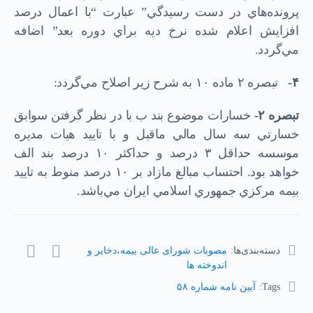
پرونده‌هاي در دست رسيدگي” عبارت “با اعمال درصد
افزايش اعلام شده نرخ ديه براي دوره بعد” اضافه
مي‌گردد.
۴-
تبصره ۲ ماده ۱۰ به شرح زير اصلاح مي‌گردد:
تبصره
۲-
خسارات موضوع بند ب با در نظر گرفتن سوابق
خسارتي سه سال مالي ماقبل و با تاييد هيات مديره
موسسه حداقل ۳ درصد و حداكثر ۱۰ درصد بند الف
خواهد بود. احتساب مبالغ مازاد بر ۱۰ درصد منوط به تاييد
بيمه مركزي جمهوري اسلامي ايران مي‌باشد.
دسته‌بندی‌ها:
مصوبات شورای عالی بیمه
،
دخایر و
اندوخته ها
Tags:
آيين نامه شماره ۵۸