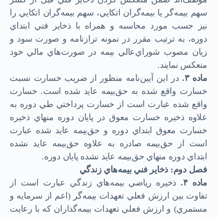
سهم بيمه‌گر يا بيمه‌گران اتكايي،‌ سهم بيمه‌گران اتكايي را
نيز حسب مورد محاسبه و همراه با ذخاير فني ابتداي
دوره، به ترتيب مقرر در نمونه ترازنامه و صورت سود و
زيان مصوب شوراي‌عالي بيمه در صورت‌هاي مالي خود
منعكس نمايند.
ماده
۳.
در اين آيين‌نامه منظور از ضريب خسارت نسبت
خسارت واقع شده به حق‌بيمه عايد شده است. خسارت
واقع شده عبارت است از خسارت پرداختي طي دوره به
علاوه ذخيره خسارت معوق در پايان دوره منهاي ذخيره
خسارت معوق ابتداي دوره و حق‌بيمه عايد شده عبارت
است از حق‌بيمه صادره به علاوه حق‌بيمه عايد نشده
ابتداي دوره منهاي حق‌بيمه عايد نشده پايان دوره.
فصل دوم: ذخاير فني بيمه‌هاي زندگي
ماده
۴.
ذخيره رياضي بيمه‌هاي زندگي عبارت است از
تفاوت بين ارزش فعلي تعهدات ‌بيمه‌گر (اعم از سرمايه و
مستمري) و ارزش فعلي تعهدات ‌بيمه‌گذاران كه با رعايت