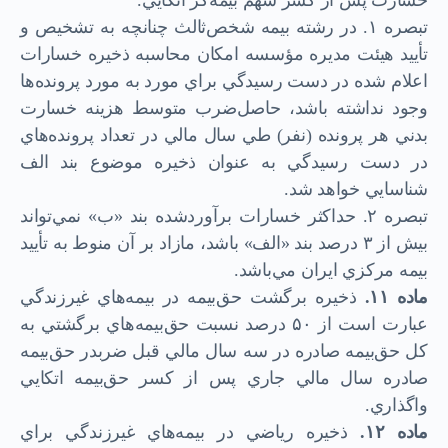
تبصره ۱. در رشته بيمه شخص‌ثالث چنانچه به تشخيص و
تأييد هيئت ‌مديره مؤسسه امكان محاسبه ذخيره خسارات
اعلام شده در دست رسيدگي براي مورد به مورد پرونده‌ها
وجود نداشته باشد، حاصل‌ضرب متوسط هزينه خسارت
بدني هر پرونده (نفر) طي سال مالي در تعداد پرونده‌هاي
در دست رسيدگي به عنوان ذخيره موضوع بند الف
شناسايي خواهد شد.
تبصره ۲. حداكثر خسارات برآورد‌شده بند «ب» نمي‌تواند
بيش از ۳ درصد بند «الف» باشد، مازاد بر آن منوط به تأييد
بيمه مركزي ايران مي‌باشد.
ماده
۱۱.
ذخيره برگشت حق‌بيمه در بيمه‌هاي غيرزندگي
عبارت است از ۵۰ درصد نسبت حق‌بيمه‌هاي برگشتي به
كل حق‌بيمه صادره در سه ‌سال مالي قبل ضربدر حق‌بيمه
صادره سال مالي جاري پس از كسر حق‌بيمه اتكايي
واگذاري.
ماده
۱۲.
ذخيره رياضي در بيمه‌هاي غيرزندگي براي