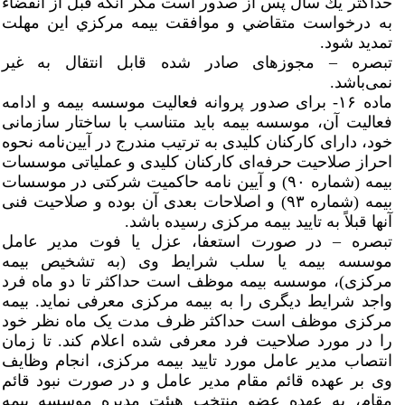
حداكثر يك سال پس از صدور است مگر آنكه قبل از انقضاء
به درخواست متقاضي و موافقت بيمه مركزي اين مهلت
تمديد شود.
تبصره – مجوزهای صادر شده قابل انتقال به غیر
نمی‌باشد.
ماده ۱۶- برای صدور پروانه فعالیت موسسه بیمه و ادامه
فعالیت آن، موسسه بیمه باید متناسب با ساختار سازمانی
خود، دارای کارکنان کلیدی به ترتیب مندرج در آیین‌نامه نحوه
احراز صلاحیت حرفه‌ای کارکنان کلیدی و عملیاتی موسسات
بیمه (شماره ۹۰) و آیین نامه حاکمیت شرکتی در موسسات
بیمه (شماره ۹۳) و اصلاحات بعدی آن بوده و صلاحیت فنی
آنها قبلاً به تایید بیمه مرکزی رسیده باشد.
تبصره – در صورت استعفا، عزل یا فوت مدیر عامل
موسسه بیمه یا سلب شرایط وی (به تشخیص بیمه
مرکزی)، موسسه بیمه موظف است حداکثر تا دو ماه فرد
واجد شرایط دیگری را به بیمه مرکزی معرفی نماید. بیمه
مرکزی موظف است حداکثر ظرف مدت یک ماه نظر خود
را در مورد صلاحیت فرد معرفی شده اعلام کند. تا زمان
انتصاب مدیر عامل مورد تایید بیمه مرکزی، انجام وظایف
وی بر عهده قائم مقام مدیر عامل و در صورت نبود قائم
مقام، به عهده عضو منتخب هیئت مدیره موسسه بیمه