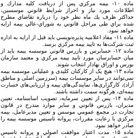
ماده ۱۰- بيمه مركزي پس از دريافت كليه مدارك و
اطلاعات مورد نياز و احراز شرايط قانوني موسسين،
حداكثر ظرف يك ماه نظر خود را درباره تقاضاي مطرح
شده براي طی مراحل قانوني به شوراي-عالي بيمه ارایه
خواهد نمود.
ماده ۱۱- مفاد اعلاميه پذيره‌نويسي بايد قبل از ارایه به اداره
ثبت شركت‌ها به تاييد بيمه مركزي برسد.
ماده ۱۲- حسابرس و بازرس قانوني موسسه بيمه بايد از
ميان حسابرسان مورد تاييد بيمه مركزي و معتمد سازمان
بورس و اوراق بهادار انتخاب شوند.
ماده ۱۳- هیچ یک از کارکنان کلیدی و عملیاتی موسسه بیمه
نمی‌توانند در سایر موسسات بیمه (سرزمین اصلی و مناطق
آزاد)، کارگزاری‌ها، نمایندگی‌های بیمه و ارزیابی‌های خسارت
بیمه‌ای، هرگونه سمت داشته باشند.
ماده ۱۴- پس از تعيين سرمايه، تصويب اساسنامه، تعيين
مديران، بازرس قانوني و ساير موارد مندرج در قانون
تجارت در مجمع عمومي موسس و تعيين مديرعامل، بيمه
مركزي با رعايت مقررات، پروانه تاسيس موسسه بيمه را
صادر خواهد نمود.
ماده ۱۵- مدت اعتبار موافقت اصولي و پروانه تاسيس