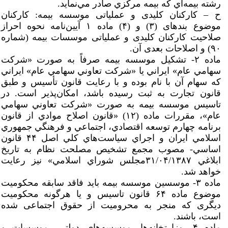
رشته بيمه‌اي كه بيمه مركزي صادر مي‌نمايد.
ح – کارکنان کلیدی و عملیاتی موسسه بیمه: کارکنان
موضوع بندهای (۳) و (۴) ماده ۱ آیین‌نامه نحوه احراز
صلاحیت کارکنان کلیدی و عملیاتی موسسات بیمه (شماره
۹۰) و اصلاحات بعدی آن.
ماده ۲- تشكيل موسسه بيمه صرفاً به صورت «شركت
سهامي عام» ايراني يا «شركت تعاوني سهامي عام» ايراني
كه سهام آن با نام بوده و با رعايت قانون تأسيس و طبق
قانون تجارت به ثبت رسيده باشد، امكان‌پذير است. در
تاسيس موسسه بيمه به صورت «شركت تعاوني سهامي
عام»، مقررات ماده (۱۲) «قانون اصلاح موادي از قانون
برنامه چهارم توسعه اقتصادي، اجتماعي و فرهنگي جمهوري
اسلامي ايران و اجراي سياست‌هاي كلي اصل ۴۴ قانون
اساسي- مصوب مجمع تشخيص مصلحت نظام به تاريخ
ابلاغي ۳۱/۰۴/۱۳۸۷مجلس شوراي اسلامي» نيز رعايت
خواهد شد.
ماده ۳- موسسین موسسه بیمه باید فاقد سابقه محکومیت
موضوع ماده ۶۴ قانون تاسیس و یا هرگونه محکومیت
دیگری که منجر به محرومیت از حقوق اجتماعی شده
است، باشند.
ماده ۴- وزارتخانه‌ها، موسسه‌های دولتی، موسسات و