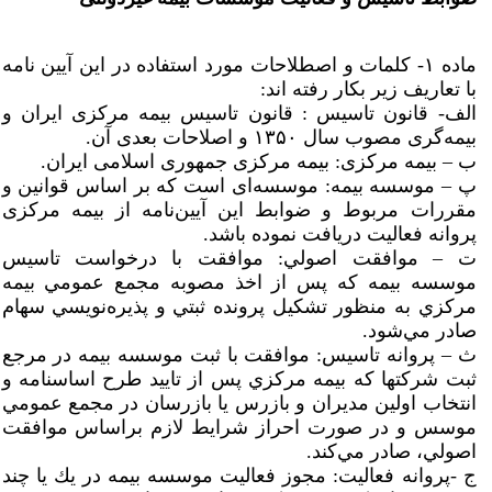
ماده ۱- کلمات و اصطلاحات مورد استفاده در این آیین نامه
با تعاریف زیر بکار رفته اند:
الف- قانون تاسیس : قانون تاسیس بیمه مرکزی ایران و
بیمه‌گری مصوب سال ۱۳۵۰ و اصلاحات بعدی آن.
ب – بیمه مرکزی: بیمه مرکزی جمهوری اسلامی ایران.
پ – موسسه بیمه: موسسه‌ای است که بر اساس قوانین و
مقررات مربوط و ضوابط این آیین‌نامه از بیمه مرکزی
پروانه فعالیت دریافت نموده باشد.
ت – موافقت اصولي: موافقت با درخواست تاسيس
موسسه بيمه كه پس از اخذ مصوبه مجمع عمومي بيمه
مركزي به منظور تشكيل پرونده ثبتي و پذيره‌نويسي سهام
صادر مي‌شود.
ث – پروانه تاسيس: موافقت با ثبت موسسه بيمه در مرجع
ثبت شركتها كه بيمه مركزي پس از تاييد طرح اساسنامه و
انتخاب اولين مديران و بازرس يا بازرسان در مجمع عمومي
موسس و در صورت احراز شرايط لازم براساس موافقت
اصولي، صادر مي‌كند.
ج -پروانه فعاليت: مجوز فعاليت موسسه بيمه در يك يا چند