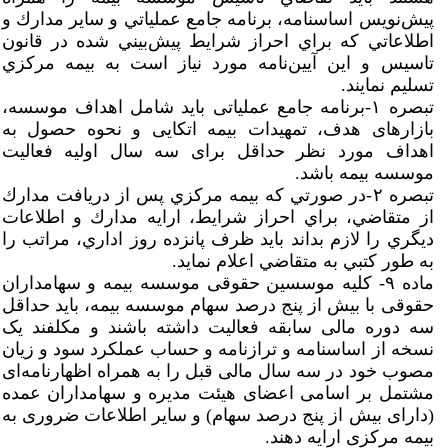
پيش‌نويس اساسنامه، برنامه جامع عملياتي و ساير مدارك و
اطلاعاتي كه براي احراز شرايط پيش‌بيني شده در قانون
تاسيس و اين آيين‌نامه مورد نياز است به بيمه مركزي
تسليم نمايند.
تبصره ۱-برنامه جامع عملیاتی باید شامل اهداف موسسه،
بازارهای هدف، تمهیدات بیمه اتکایی و نحوه حصول به
اهداف مورد نظر حداقل برای سه سال اولیه فعالیت
موسسه بیمه باشد.
تبصره ۲-در صورتي كه بيمه مركزي پس از دريافت مدارك
از متقاضي، براي احراز شرايط، ارایه مدارك و اطلاعات
ديگري را لازم بداند بايد ظرف پانزده روز اداري، مراتب را
به طور كتبي به متقاضي اعلام نمايد.
ماده ۹- کلیه موسسین حقوقی موسسه بیمه و سهامداران
حقوقی با بیش از پنج درصد سهام موسسه بیمه، باید حداقل
سه دوره مالی سابقه فعالیت داشته باشند و مکلفند یک
نسخه از اساسنامه و ترازنامه و حساب عملکرد سود و زیان
مصوب خود در سه سال مالی قبل را به همراه اظهارنامه‌ای
مشتمل بر اسامی اعضای هیئت مدیره و سهامداران عمده
(دارای بیش از پنج درصد سهام) و سایر اطلاعات ضروری به
بیمه مرکزی ارایه دهند.