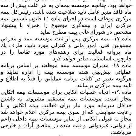
خواهد بود. چنانچه موسسه بیمه‌ای به هر علت بیش از سه
ماه فاقد مدیر عامل تایید صلاحیت شده باشد، رئیس‌کل بیمه
مرکزی موظف است در اجرای ماده ۴۱ قانون تاسیس بیمه
مرکزی ایران و بیمه‌گری موضوع را همراه با پیشنهاد
مشخص در شورای‌عالی بیمه مطرح نماید .
ماده ۱۷- بيمه مركزي پس از ثبت موسسه بيمه و معرفي
مسئولین فني، امور مالی و کنترلی مورد تاييد، ظرف يك
ماه پروانه فعاليت براي رشته‌هاي مورد تقاضا را در
چارچوب اساسنامه صادر خواهد كرد.
ماده ۱۸- مديران موسسه بيمه موظفند بر اساس برنامه
عملياتي پيش‌بيني شده موسسه بيمه را اداره نمايند و
هرگونه تغيير در كليات برنامه عملياتي را قبلاُ به اطلاع و
تاييد بيمه مركزي برسانند.
ماده ۱۹- انجام عمليات اتكايي برای موسسات بیمه اتکایی
مجاز است. موسسات بیمه مستقیم مشروط به داشتن
حداقل سرمایه مورد نیاز برای فعالیت بیمه اتکایی و با
رعایت ضوابطی که از سوی بیمه مرکزی اعلام خواهد شد
مجاز به قبولی اتکایی از سایر موسسات بیمه داخلی (اعم
از دولتی، غیردولتی و ثبت شده در مناطق آزاد) و خارجی
می‌باشند.