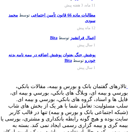
11 ماه، 3 هفته پیش
مطالبات ماده 66 قانون تأمین اجتماعی
توسط
محمد
سودی
12 ماه پیش
اعمال فرانشیز
توسط
Bita
1 سال پیش
پوشش جنگ بعنوان پوشش اضافه در بیمه نامه بدنه
خودرو
توسط
Bita
1 سال پیش
تالارهای گفتمان بانک و بورس و بیمه، مقالات بانکي،
بورسي و بیمه ای، وبلاگ های بانکي، بورسي و بیمه ای،
فایل ها و اسناد، گروه های بانکي، بورسي و بیمه ای.
سلب مسئولیت: تعامل شما با هر یک از بخش های شاب
(شبکه اجتماعی بانک و بورس و بیمه) تنها در قالب کاربر
سایت بوده و هیچ گونه رابطه بانکداری و مشتری، بورسی یا
بیمه گری و بیمه گزاری رسمی ایجاد نمی کند. بسته به
سرویسی که درحال استفاده می باشید، ممکن است امکان