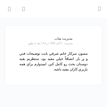
مدیریت شاب
مدیریت
3 آبان 1399 در 5:14 بعد از ظهر
ممنون سرکار خانم شرفي بابت توضيحات فني
و پر بار. انصافاً خيلي مفيد بود. منتظريم بقيه
دوستان بحث رو کامل کنن. اميدوارم براي همه
باربري کاران مفيد باشه.