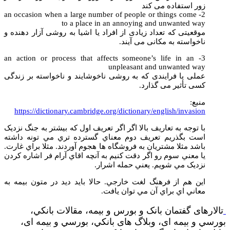
زور استفاده می کند
2- an occasion when a large number of people or things come
to a place in an annoying and unwanted way
موقعیتی که تعداد زیادی از افراد یا اشیا به روشی آزار دهنده و
ناخواسته به مکانی می آیند.
3- an action or process that affects someone’s life in an
unpleasant and unwanted way
عملی یا فرایندی که به روشی ناخوشایند و ناخواسته بر زندگی
کسی تأثیر می گذارد.
منبع:
https://dictionary.cambridge.org/dictionary/english/invasion
با توجه به تعاريف بالا اگر اگر تعريف اول که بيشتر به جنگ نزديک
است بگذريم تعريف دوم معناي گسترده تري مي تونه داشته
باشد مثلا مشتريان به فروشگاه ها هجوم آوردند. مثلا براي غارت.
يا معني سوم رو اگر دقت کنيم به آنچه اقاي آرام فر اشاره کردن
نزديک مي شويم. يعني حمله اشرار.
اين هم از فرهنگ لغت خارجي. حالا بايد ديد در متون بيمه به
معاني اي براي آن مي توان يافت.
تالارهای گفتمان بانک و بورس و بیمه، مقالات بانکي،
بورسي و بیمه ای، وبلاگ های بانکي، بورسي و بیمه ای،