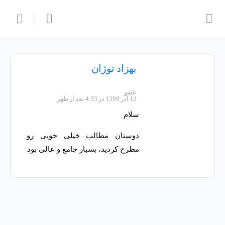
بهزاد توژان
عضو
12 آذر 1399 در 4:33 بعد از ظهر
سلام
دوستان مطالب خیلی خوبی رو
مطرح کردید، بسیار جامع و عالی بود