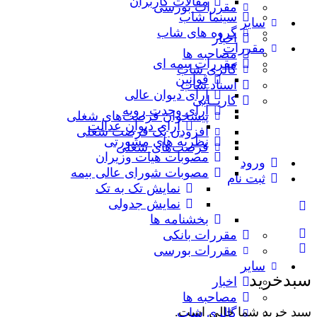
مقالات کاربران
مقررات بورسی
سینما شاب
سایر
گروه های شاب
اخبار
مقررات
مصاحبه ها
مقررات بیمه ای
گالری شاب
قوانین
اسناد شاب
آرای دیوان عالی
کاریــابی
آرای وحدت رویه
پیشخوان فرصت‌های شغلی
آرای دیوان عدالت
افزودن یک فرصت شغلی
نظریه‌ های مشورتی
فرصت‌های شغلی
مصوبات هیات وزیران
ورود
مصوبات شورای عالی بیمه
ثبت نام
نمایش تک به تک
نمایش جدولی
بخشنامه ها
مقررات بانکی
مقررات بورسی
سایر
سبدخرید
اخبار
مصاحبه ها
سبد خرید شما خالی است.
گالری شاب