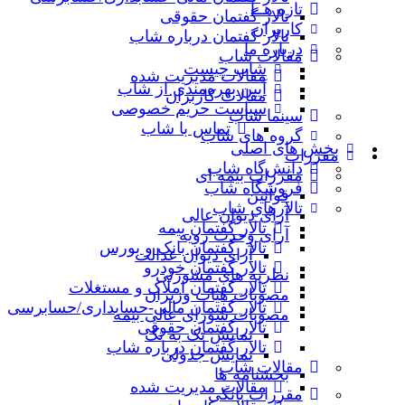
تازه هــا
تالار گفتمان حقوقی
کاربران
تالار گفتمان درباره شاب
درباره ما
مقالات شاب
شاب چیست
مقالات مدیریت شده
آیین بهره‌مندی از شاب
مقالات کاربران
سیاست حریم خصوصی
سینما شاب
تماس با شاب
گروه های شاب
بخش های اصلی
مقررات
دانش‌گاه شاب
مقررات بیمه ای
فروشگاه شاب
قوانین
تالارهاي شاب
آرای دیوان عالی
تالار گفتمان بیمه
آرای وحدت رویه
تالار گفتمان بانک و بورس
آرای دیوان عدالت
تالار گفتمان خودرو
نظریه‌ های مشورتی
تالار گفتمان املاک و مستغلات
مصوبات هیات وزیران
تالار گفتمان مالی-حسابداری/حسابرسی
مصوبات شورای عالی بیمه
تالار گفتمان حقوقی
نمایش تک به تک
تالار گفتمان درباره شاب
نمایش جدولی
مقالات شاب
بخشنامه ها
مقالات مدیریت شده
مقررات بانکی