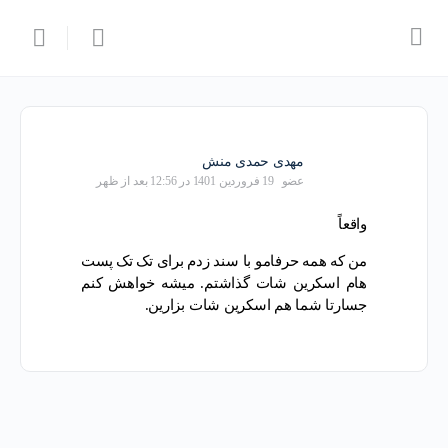
مهدی حمدی منش
عضو
19 فروردین 1401 در 12:56 بعد از ظهر
واقعاً
من که همه حرفامو با سند زدم برای تک تک پست
هام اسکرین شات گذاشتم. میشه خواهش کنم
جسارتا شما هم اسکرین شات بزارین.