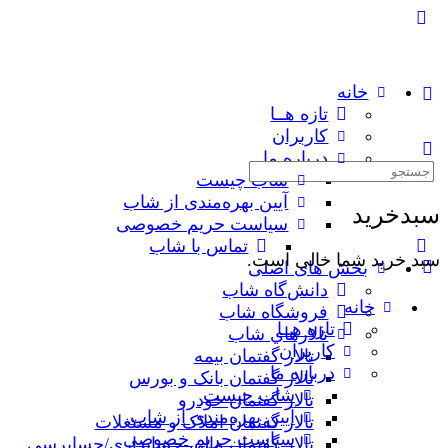
خانه
تازه هــا
کاربران
درباره ما
جستجوی:
شاب چیست
آیین بهره‌مندی از شاب
سبدخرید
سیاست حریم خصوصی
تماس با شاب
سبد خرید شما خالی است.
بخش های اصلی
دانش‌گاه شاب
خانه
فروشگاه شاب
تازه هــا
تالارهاي شاب
کاربران
تالار گفتمان بیمه
درباره ما
تالار گفتمان بانک و بورس
شاب چیست
تالار گفتمان خودرو
آیین بهره‌مندی از شاب
تالار گفتمان املاک و مستغلات
سیاست حریم خصوصی
تالار گفتمان مالی-حسابداری/حسابرسی