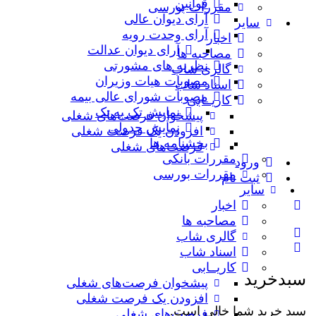
قوانین
مقررات بورسی
آرای دیوان عالی
سایر
آرای وحدت رویه
اخبار
آرای دیوان عدالت
مصاحبه ها
نظریه‌ های مشورتی
گالری شاب
مصوبات هیات وزیران
اسناد شاب
مصوبات شورای عالی بیمه
کاریــابی
نمایش تک به تک
پیشخوان فرصت‌های شغلی
نمایش جدولی
افزودن یک فرصت شغلی
بخشنامه ها
فرصت‌های شغلی
مقررات بانکی
ورود
مقررات بورسی
ثبت نام
سایر
اخبار
مصاحبه ها
گالری شاب
اسناد شاب
کاریــابی
سبدخرید
پیشخوان فرصت‌های شغلی
افزودن یک فرصت شغلی
سبد خرید شما خالی است.
فرصت‌های شغلی